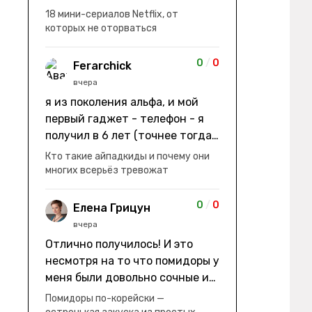
заработки" не на заработки -
18 мини-сериалов Netflix, от
она иммигрирует с семьей и не
которых не оторваться
в США, а в Канаду "заниматься
сексом ради удовольствия, а
0
/
0
Ferarchick
не для зачатия" - героиня уже
вчера
беременна, это и есть причина
я из поколения альфа, и мой
ее побега из общины. не в
первый гаджет - телефон - я
первый раз замечаю такие
получил в 6 лет (точнее тогда
косяки. с ИИ пишете? :)
мне уже было почти 7), потом
Кто такие айпадкиды и почему они
его отобрали и я просто
многих всерьёз тревожат
смотрел телик, потом мне
подарили ноутбук, который у
0
/
0
Елена Грицун
меня до сих пор. ну а в этом
вчера
году еще телефон вернули, но
Отлично получилось! И это
уже другую модель т.к та была
несмотря на то что помидоры у
старая и пароль я от него
меня были довольно сочные и
забыл
водянистые. Ну, зато теперь
Помидоры по-корейски —
полно острой салатной жижи ))