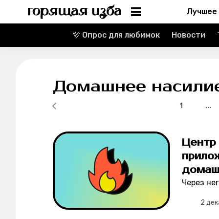
Лучшее
💜 Опрос для любимок
Новости
Информация
Редакция
Домашнее насили
Реклама
1
...
Спецпроекты
Центр 
Вакансии
прило
Контакты
домаш
Через не
О проекте
2 дек