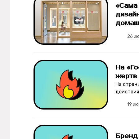
«Сама 
дизай
домаш
26 и
На «Го
жертв
На стран
действия
19 ию
Бренд 