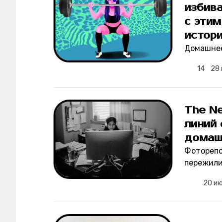
избива
с этим
истор
Домашнее
14
28
The Ne
линий
домаш
Фоторепо
пережили
20 и