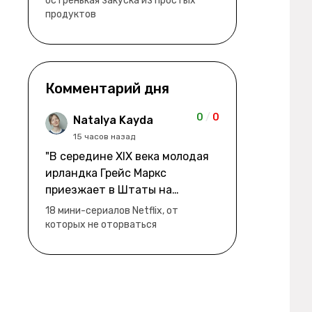
остренькая закуска из простых
продуктов
Комментарий дня
0
/
0
Natalya Kayda
15 часов назад
"В середине XIX века молодая
ирландка Грейс Маркс
приезжает в Штаты на
заработки" не на заработки -
18 мини-сериалов Netflix, от
она иммигрирует с семьей и не
которых не оторваться
в США, а в Канаду "заниматься
сексом ради удовольствия, а
не для зачатия" - героиня уже
беременна, это и есть причина
ее побега из общины. не в