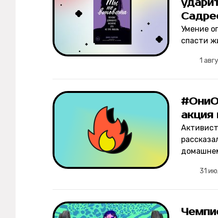
ударит
Садре
Умение о
спасти ж
1 авг
#ОниО
акция
Активист
рассказа
домашнем
31 ию
Чемпи