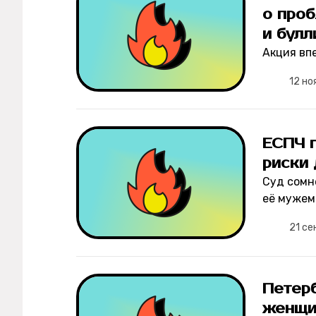
о про
и булл
Акция вп
12 но
ЕСПЧ 
риски
Суд сомн
её мужем
21 се
Петер
женщи