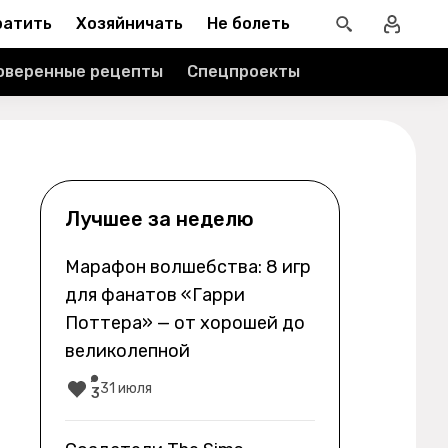
ратить
Хозяйничать
Не болеть
оверенные рецепты
Спецпроекты
Лучшее за неделю
Марафон волшебства: 8 игр
для фанатов «Гарри
Поттера» — от хорошей до
великолепной
31 июля
3