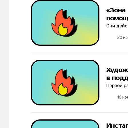
«Зона 
Рецепты
помощ
Они дейс
Ваши истории
20 но
Соцсети
Худож
в под
Первой р
16 но
Инста