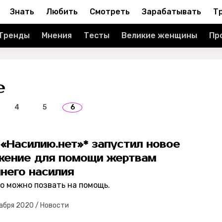
Знать
Любить
Смотреть
Зарабатывать
Т
Тренды
Мнения
Тесты
Великие женщины
Пр
е
4
5
6
«Насилию.нет»* запустил новое
жение для помощи жертвам
него насилия
го можно позвать на помощь.
абря 2020
/
Новости