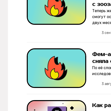
с зоо
Теперь ж
смогут о
двух мес
3 сен
Фем-а
сняла 
По её сло
исследов
3 авг
Как ра