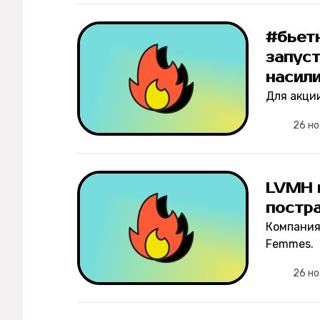
Мерч
#бьетн
О компании
запус
насил
Рубрики
Для акци
26 но
Новости
Лучшее
LVMH 
постр
Тесты
Компания
Секспросвет
Femmes.
26 но
Великие женщины
Тренды