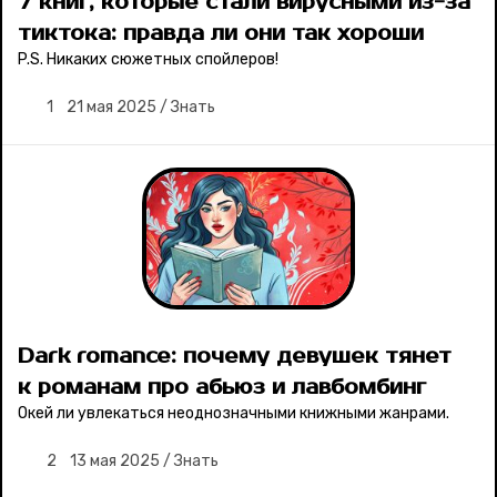
7 книг, которые стали вирусными из-за
тиктока: правда ли они так хороши
P.S. Никаких сюжетных спойлеров!
1
21 мая 2025
/
Знать
Dark romance: почему девушек тянет
к романам про абьюз и лавбомбинг
Окей ли увлекаться неоднозначными книжными жанрами.
2
13 мая 2025
/
Знать