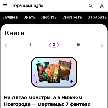
Рубрики
Лучшее
Знать
Любить
Смотреть
Зарабаты
Новости
Книги
Лучшее
1
...
3
...
18
Тесты
Секспросвет
Великие женщины
Тренды
На Алтае монстры, а в Нижнем
Рецепты
Новгороде — мертвецы: 7 фэнтези