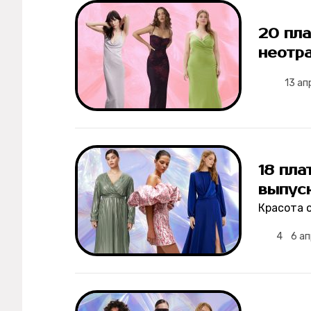
20 пл
Рецепты
неотра
Ваши истории
13 ап
Соцсети
18 пл
выпус
Красота 
4
6 а