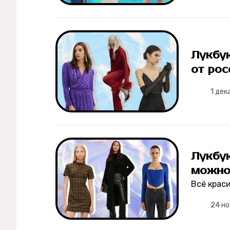
Лукбу
от рос
1 дек
Лукбук
можно
Всё краси
24 но