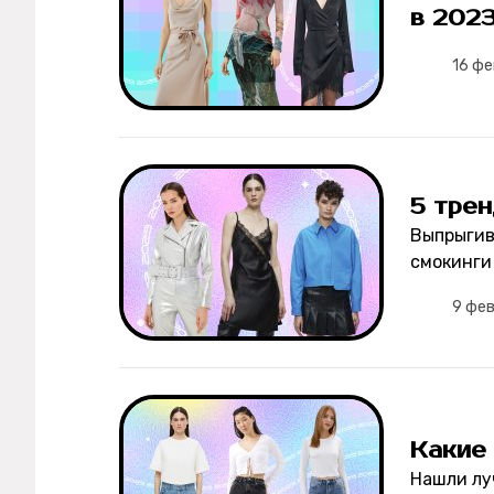
в 2023
16 ф
5 тре
Выпрыгив
смокинги
9 фе
Какие
Нашли лу