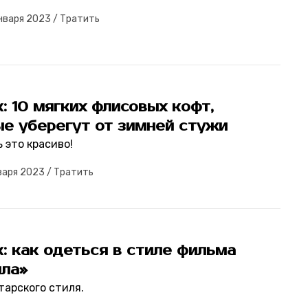
нваря 2023
/
Тратить
: 10 мягких флисовых кофт,
ые уберегут от зимней стужи
 это красиво!
варя 2023
/
Тратить
: как одеться в стиле фильма
лла»
тарского стиля.