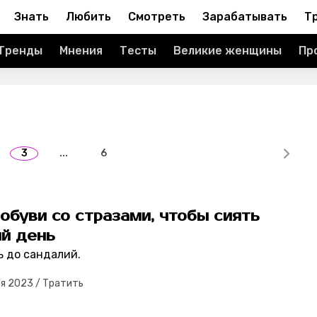
Знать
Любить
Смотреть
Зарабатывать
Т
Тренды
Мнения
Тесты
Великие женщины
Пр
3
...
6
 обуви со стразами, чтобы сиять
й день
ь до сандалий.
ля 2023
/
Тратить