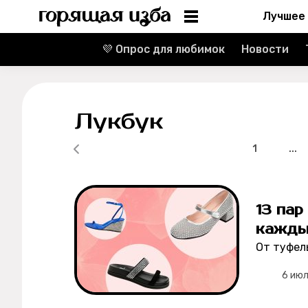
Лучшее
💜 Опрос для любимок
Новости
Информация
Редакция
Лукбук
Реклама
1
...
Спецпроекты
Вакансии
13 пар
кажды
Контакты
От туфел
О проекте
6 ию