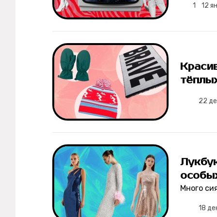
1
12 я
Красив
тёплы
22 д
Лукбук
особы
Много си
18 де