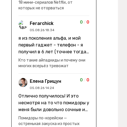
заработки" не на заработки -
18 мини-сериалов Netflix, от
она иммигрирует с семьей и не
которых не оторваться
в США, а в Канаду "заниматься
сексом ради удовольствия, а
0
/
0
Ferarchick
не для зачатия" - героиня уже
05.08.26 18:34
беременна, это и есть причина
я из поколения альфа, и мой
ее побега из общины. не в
первый гаджет - телефон - я
первый раз замечаю такие
получил в 6 лет (точнее тогда
косяки. с ИИ пишете? :)
мне уже было почти 7), потом
Кто такие айпадкиды и почему они
его отобрали и я просто
многих всерьёз тревожат
смотрел телик, потом мне
подарили ноутбук, который у
0
/
0
Елена Грицун
меня до сих пор. ну а в этом
05.08.26 14:24
году еще телефон вернули, но
Отлично получилось! И это
уже другую модель т.к та была
несмотря на то что помидоры у
старая и пароль я от него
меня были довольно сочные и
забыл
водянистые. Ну, зато теперь
Помидоры по-корейски —
полно острой салатной жижи ))
остренькая закуска из простых