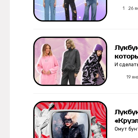
1
26 я
Лукбук
котор
И сделать
19 ян
Лукбук
«Круэ
Омут бун