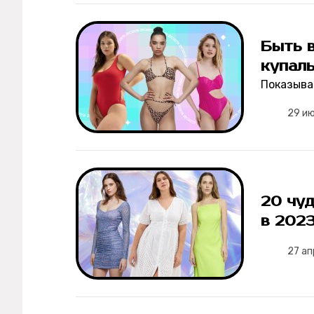
Мерч
О компании
Быть 
купаль
Показыва
Рубрики
29 и
Новости
Лучшее
20 чуд
Тесты
в 2023
Секспросвет
27 ап
Великие женщины
Тренды