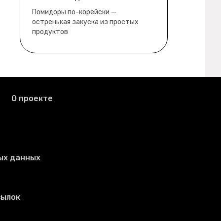
забыл
водянистые. Ну, зато теперь
Помидоры по-корейски —
полно острой салатной жижи ))
остренькая закуска из простых
продуктов
О проекте
ых данных
сылок