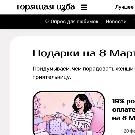
Лучшее
💜 Опрос для любимок
Новости
Информация
Редакция
Подарки на 8 Мар
Реклама
Придумываем, чем порадовать женщин: 
Спецпроекты
приятельницу.
Вакансии
19% ро
Контакты
оплат
на 8 М
О проекте
20 ф