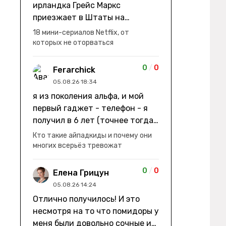
ирландка Грейс Маркс
приезжает в Штаты на
заработки" не на заработки -
18 мини-сериалов Netflix, от
она иммигрирует с семьей и не
которых не оторваться
в США, а в Канаду "заниматься
сексом ради удовольствия, а
0
/
0
Ferarchick
не для зачатия" - героиня уже
05.08.26 18:34
беременна, это и есть причина
я из поколения альфа, и мой
ее побега из общины. не в
первый гаджет - телефон - я
первый раз замечаю такие
получил в 6 лет (точнее тогда
косяки. с ИИ пишете? :)
мне уже было почти 7), потом
Кто такие айпадкиды и почему они
его отобрали и я просто
многих всерьёз тревожат
смотрел телик, потом мне
подарили ноутбук, который у
0
/
0
Елена Грицун
меня до сих пор. ну а в этом
05.08.26 14:24
году еще телефон вернули, но
Отлично получилось! И это
уже другую модель т.к та была
несмотря на то что помидоры у
старая и пароль я от него
меня были довольно сочные и