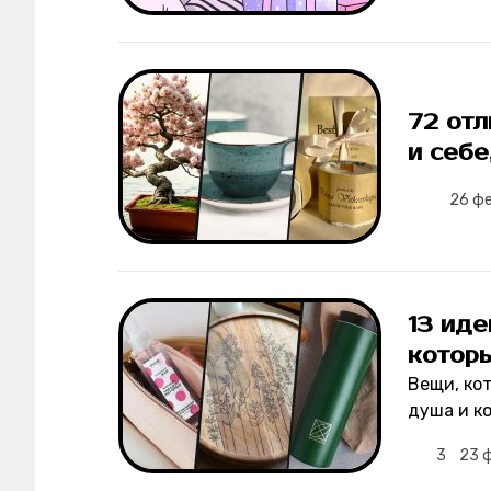
Мерч
О компании
72 отл
Рубрики
и себе
26 ф
Новости
Лучшее
Тесты
13 иде
котор
Секспросвет
Вещи, ко
душа и к
Великие женщины
3
23 
Тренды