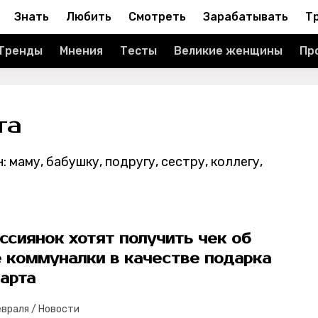
Знать
Любить
Смотреть
Зарабатывать
Т
Тренды
Мнения
Тесты
Великие женщины
Пр
та
маму, бабушку, подругу, сестру, коллегу,
ссиянок хотят получить чек об
е коммуналки в качестве подарка
арта
евраля
/
Новости