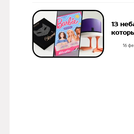
Рецепты
13 неб
Ваши истории
которы
16 ф
Соцсети