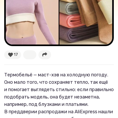
Секспросвет
Великие женщины
Тренды
Рецепты
17
Ваши истории
Термобельё — маст-хэв на холодную погоду.
Соцсети
Оно мало того, что сохраняет тепло, так ещё
и помогает выглядеть стильно: если правильно
подобрать модель, она будет незаметна,
например, под блузками и платьями.
В преддверии распродажи на AliExpress нашли