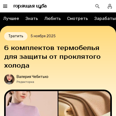
Контакты
О проекте
Лучшее
Знать
Любить
Смотреть
Зарабаты
Мерч
Тратить
5 ноября 2025
О компании
6 комплектов термобелья
для защиты от проклятого
Рубрики
холода
Новости
Валерия Чебитько
Редакторка
Лучшее
Тесты