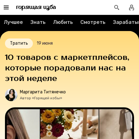
Мерч
Лучшее
Знать
Любить
Смотреть
Зарабаты
О компании
Тратить
19 июня
Рубрики
10 товаров с маркетплейсов,
которые порадовали нас на
Новости
этой неделе
Лучшее
Маргарита Титянечко
Автор «Горящей избы»
Тесты
Секспросвет
Великие женщины