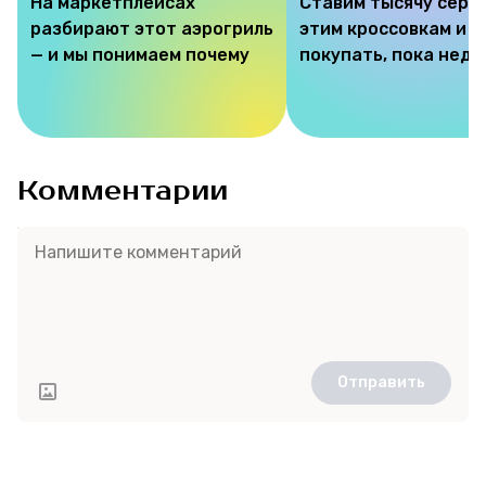
На маркетплейсах
Ставим тысячу серд
разбирают этот аэрогриль
этим кроссовкам и 
— и мы понимаем почему
покупать, пока недо
Комментарии
Отправить