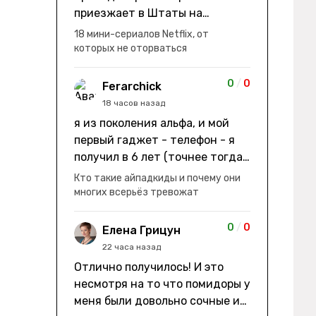
приезжает в Штаты на
заработки" не на заработки -
18 мини-сериалов Netflix, от
она иммигрирует с семьей и не
которых не оторваться
в США, а в Канаду "заниматься
сексом ради удовольствия, а
0
/
0
Ferarchick
не для зачатия" - героиня уже
18 часов назад
беременна, это и есть причина
я из поколения альфа, и мой
ее побега из общины. не в
первый гаджет - телефон - я
первый раз замечаю такие
получил в 6 лет (точнее тогда
косяки. с ИИ пишете? :)
мне уже было почти 7), потом
Кто такие айпадкиды и почему они
его отобрали и я просто
многих всерьёз тревожат
смотрел телик, потом мне
подарили ноутбук, который у
0
/
0
Елена Грицун
меня до сих пор. ну а в этом
22 часа назад
году еще телефон вернули, но
Отлично получилось! И это
уже другую модель т.к та была
несмотря на то что помидоры у
старая и пароль я от него
меня были довольно сочные и
забыл