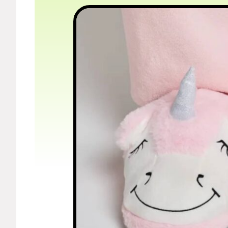
Мерч
О компании
Рубрики
Новости
Лучшее
Тесты
Секспросвет
Великие женщины
Тренды