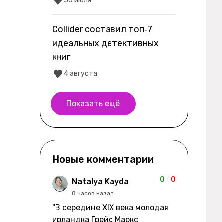
30 июля
Collider составил топ‑7
идеальных детективных
книг
4 августа
Показать ещё
Новые комментарии
0
/
0
Natalya Kayda
8 часов назад
"В середине XIX века молодая
ирландка Грейс Маркс