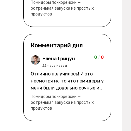
водянистые. Ну, зато теперь
Помидоры по-корейски —
полно острой салатной жижи ))
остренькая закуска из простых
продуктов
Комментарий дня
0
/
0
Елена Грицун
22 часа назад
Отлично получилось! И это
несмотря на то что помидоры у
меня были довольно сочные и
водянистые. Ну, зато теперь
Помидоры по-корейски —
полно острой салатной жижи ))
остренькая закуска из простых
продуктов