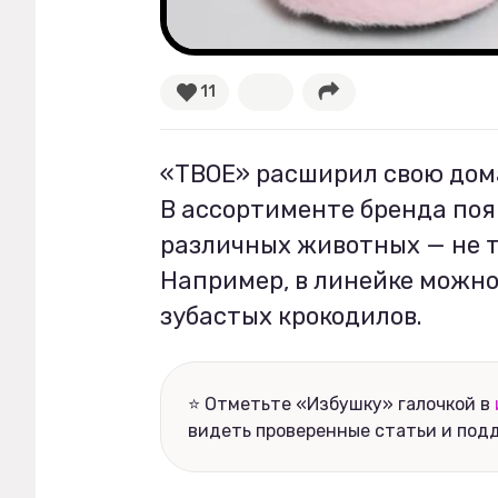
Рецепты
11
Ваши истории
«ТВОЕ» расширил свою дом
Соцсети
В ассортименте бренда поя
различных животных — не т
Например, в линейке можно н
зубастых крокодилов.
⭐ Отметьте «Избушку» галочкой в
видеть проверенные статьи и под