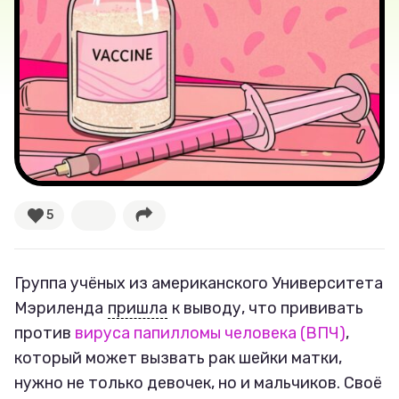
Лучшее
Тесты
Секспросвет
Великие женщины
5
Тренды
Рецепты
Группа учёных из американского Университета
Мэриленда
пришла
к выводу, что прививать
Ваши истории
против
вируса папилломы человека (ВПЧ)
,
который может вызвать рак шейки матки,
нужно не только девочек, но и мальчиков. Своё
Соцсети