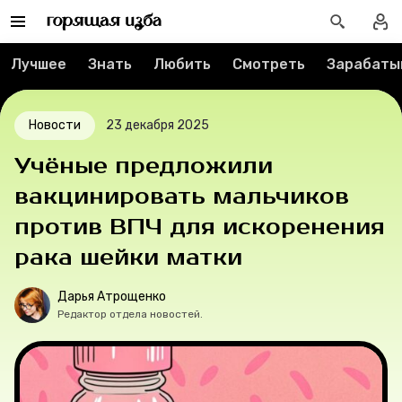
Спецпроекты
Лучшее
Знать
Любить
Смотреть
Зарабаты
Вакансии
Новости
23 декабря 2025
Контакты
Учёные предложили
О проекте
вакцинировать мальчиков
Мерч
против ВПЧ для искоренения
рака шейки матки
О компании
Дарья Атрощенко
Редактор отдела новостей.
Рубрики
Новости