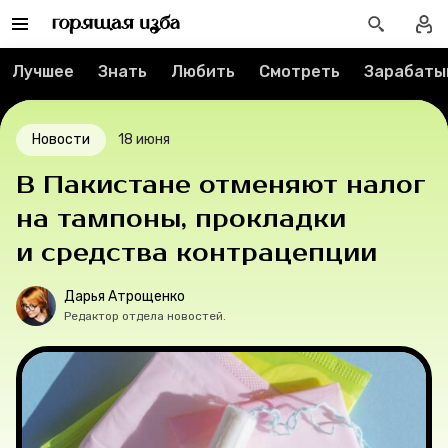
Спецпроекты
Лучшее
Знать
Любить
Смотреть
Зарабаты
Вакансии
Новости
18 июня
Контакты
В Пакистане отменяют налог
О проекте
на тампоны, прокладки
и средства контрацепции
Мерч
Дарья Атрощенко
О компании
Редактор отдела новостей.
Рубрики
Новости