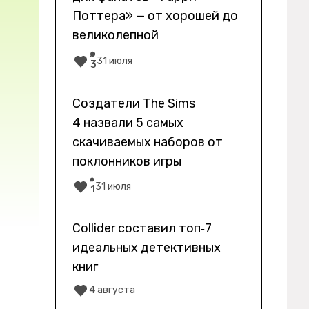
Поттера» — от хорошей до
великолепной
31 июля
3
Создатели The Sims
4 назвали 5 самых
скачиваемых наборов от
поклонников игры
31 июля
1
Collider составил топ‑7
идеальных детективных
книг
4 августа