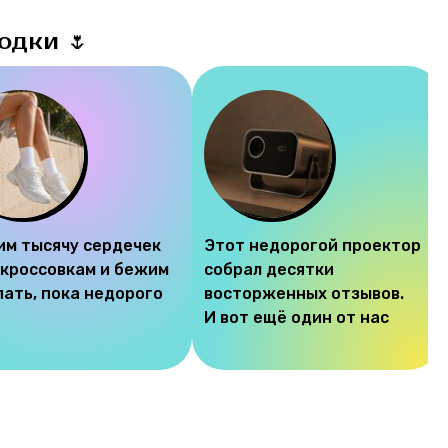
одки 🌷
им тысячу сердечек
Этот недорогой проектор
 кроссовкам и бежим
собрал десятки
пать, пока недорого
восторженных отзывов.
И вот ещё один от нас