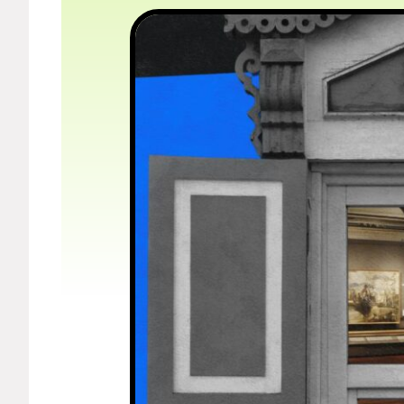
Мерч
О компании
Рубрики
Новости
Лучшее
Тесты
Секспросвет
Великие женщины
Тренды