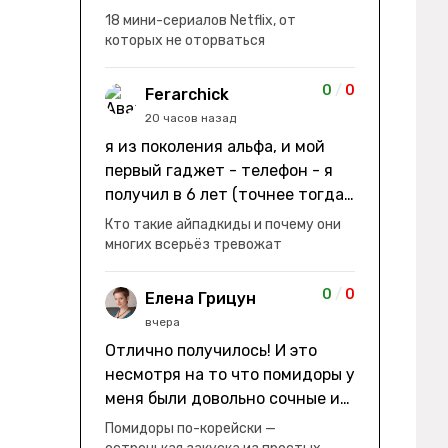
заработки" не на заработки -
18 мини-сериалов Netflix, от
она иммигрирует с семьей и не
которых не оторваться
в США, а в Канаду "заниматься
сексом ради удовольствия, а
0
/
0
Ferarchick
не для зачатия" - героиня уже
20 часов назад
беременна, это и есть причина
я из поколения альфа, и мой
ее побега из общины. не в
первый гаджет - телефон - я
первый раз замечаю такие
получил в 6 лет (точнее тогда
косяки. с ИИ пишете? :)
мне уже было почти 7), потом
Кто такие айпадкиды и почему они
его отобрали и я просто
многих всерьёз тревожат
смотрел телик, потом мне
подарили ноутбук, который у
0
/
0
Елена Грицун
меня до сих пор. ну а в этом
вчера
году еще телефон вернули, но
Отлично получилось! И это
уже другую модель т.к та была
несмотря на то что помидоры у
старая и пароль я от него
меня были довольно сочные и
забыл
водянистые. Ну, зато теперь
Помидоры по-корейски —
полно острой салатной жижи ))