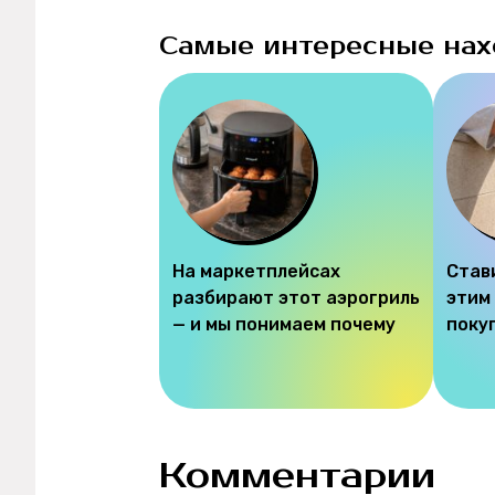
Самые интересные нах
На маркетплейсах
Став
разбирают этот аэрогриль
этим
— и мы понимаем почему
поку
Комментарии