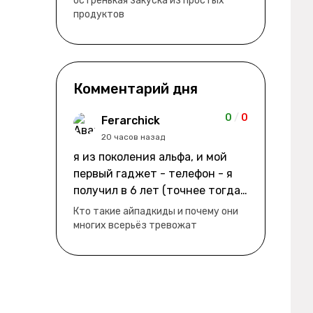
остренькая закуска из простых
продуктов
Комментарий дня
0
/
0
Ferarchick
20 часов назад
я из поколения альфа, и мой
первый гаджет - телефон - я
получил в 6 лет (точнее тогда
мне уже было почти 7), потом
Кто такие айпадкиды и почему они
его отобрали и я просто
многих всерьёз тревожат
смотрел телик, потом мне
подарили ноутбук, который у
меня до сих пор. ну а в этом
году еще телефон вернули, но
уже другую модель т.к та была