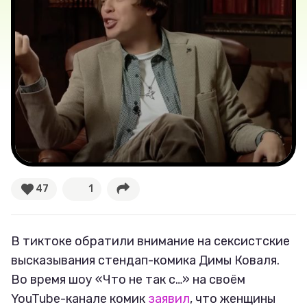
Секспросвет
Великие женщины
Тренды
Рецепты
Ваши истории
47
1
Соцсети
В тиктоке обратили внимание на сексистские
высказывания стендап-комика Димы Коваля.
Во время шоу «Что не так с…» на своём
YouTube-канале комик
заявил
, что женщины