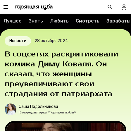
Контакты
Лучшее
Знать
Любить
Смотреть
Зарабаты
О проекте
Новости
28 октября 2024
Мерч
В соцсетях раскритиковали
О компании
комика Диму Коваля. Он
сказал, что женщины
преувеличивают свои
Рубрики
страдания от патриархата
Новости
Саша Подольникова
Киноредакторка «Горящей избы»
Лучшее
Тесты