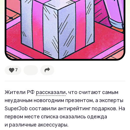
Новости
Лучшее
Тесты
Секспросвет
Великие женщины
7
Тренды
Жители РФ
рассказали
, что считают самым
Рецепты
неудачным новогодним презентом, а эксперты
SuperJob составили антирейтинг подарков. На
Ваши истории
первом месте списка оказались одежда
и различные аксессуары.