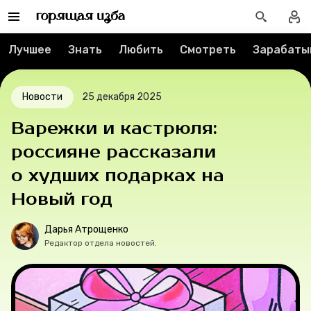
Реклама
Спецпроекты
Лучшее
Знать
Любить
Смотреть
Зарабаты
Вакансии
Новости
25 декабря 2025
Контакты
Варежки и кастрюля:
россияне рассказали
О проекте
о худших подарках на
Мерч
Новый год
О компании
Дарья Атрощенко
Редактор отдела новостей.
Рубрики