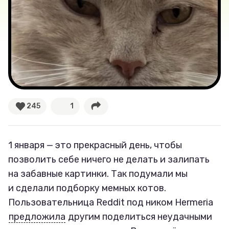
Новости
Лучшее
Тесты
Секспросвет
245
1
Великие женщины
Тренды
1 января — это прекрасный день, чтобы
позволить себе ничего не делать и залипать
Рецепты
на забавные картинки. Так подумали мы
и сделали подборку мемных котов.
Ваши истории
Пользовательница Reddit под ником Hermeria
предложила
другим поделиться неудачными