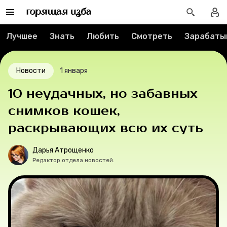
Реклама
Спецпроекты
Лучшее
Знать
Любить
Смотреть
Зарабаты
Вакансии
Новости
1 января
Контакты
10 неудачных, но забавных
О проекте
снимков кошек,
раскрывающих всю их суть
Мерч
Дарья Атрощенко
О компании
Редактор отдела новостей.
Рубрики