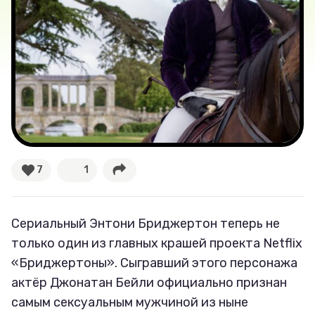
Лучшее
Тесты
Секспросвет
Великие женщины
Тренды
7
1
Рецепты
Сериальный Энтони Бриджертон теперь не
Ваши истории
только один из главных крашей проекта Netflix
«Бриджертоны». Сыгравший этого персонажа
актёр Джонатан Бейли официально признан
Соцсети
самым сексуальным мужчиной из ныне