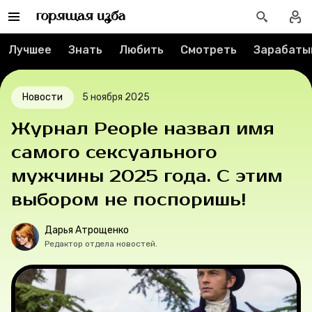
Спецпроекты
Вакансии
Лучшее
Знать
Любить
Смотреть
Зарабаты
Контакты
Новости
5 ноября 2025
О проекте
Журнал People назвал имя
самого сексуального
Мерч
мужчины 2025 года. С этим
О компании
выбором не поспоришь!
Дарья Атрощенко
Редактор отдела новостей.
Рубрики
Новости