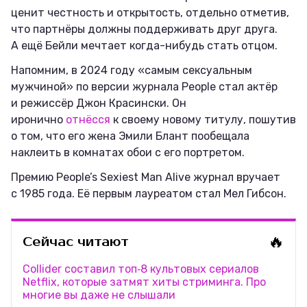
ценит честность и открытость, отдельно отметив,
что партнёры должны поддерживать друг друга.
А ещё Бейли мечтает когда-нибудь стать отцом.
Напомним, в 2024 году «самым сексуальным
мужчиной» по версии журнала People стал актёр
и режиссёр Джон Красински. Он
иронично
отнёсся
к своему новому титулу, пошутив
о том, что его жена Эмили Блант пообещала
наклеить в комнатах обои с его портретом.
Премию People’s Sexiest Man Alive журнал вручает
с 1985 года. Её первым лауреатом стал Мел Гибсон.
🔥
Сейчас читают
Collider составил топ‑8 культовых сериалов
Netflix, которые затмят хиты стриминга. Про
многие вы даже не слышали