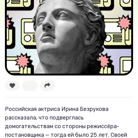
Новости
Лучшее
Тесты
Секспросвет
Великие женщины
Тренды
Рецепты
Российская актриса Ирина Безрукова
Ваши истории
рассказала, что подверглась
домогательствам со стороны режиссёра-
постановщика — тогда ей было 25 лет. Своей