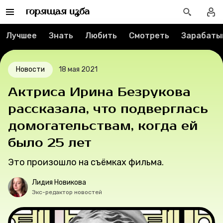
Реклама
Спецпроекты
Лучшее
Знать
Любить
Смотреть
Зарабаты
Вакансии
Новости
18 мая 2021
Контакты
Актриса Ирина Безрукова
рассказала, что подверглась
О проекте
домогательствам, когда ей
Мерч
было 25 лет
О компании
Это произошло на съёмках фильма.
Лидия Новикова
Экс-редактор новостей
Рубрики