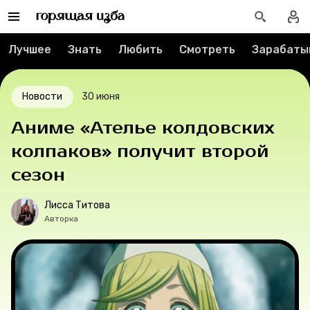
Реклама
Лучшее
Знать
Любить
Смотреть
Зарабаты
Спецпроекты
Вакансии
Новости
30 июня
Аниме «Ателье колдовских
Контакты
колпаков» получит второй
О проекте
сезон
Мерч
Лисса Титова
Авторка
О компании
Рубрики