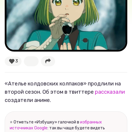
Новости
Лучшее
Тесты
Секспросвет
3
Великие женщины
«Ателье колдовских колпаков» продлили на
Тренды
второй сезон. Об этом в твиттере
рассказали
создатели аниме.
Рецепты
Ваши истории
⭐ Отметьте «Избушку» галочкой в
избранных
источниках Google
: так вы чаще будете видеть