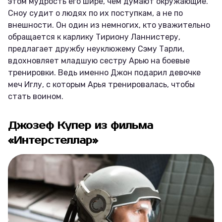
этом мудрость его шире, чем думают окружающие.
Сноу судит о людях по их поступкам, а не по
внешности. Он один из немногих, кто уважительно
обращается к карлику Тириону Ланнистеру,
предлагает дружбу неуклюжему Сэму Тарли,
вдохновляет младшую сестру Арью на боевые
тренировки. Ведь именно Джон подарил девочке
меч Иглу, с которым Арья тренировалась, чтобы
стать воином.
Джозеф Купер из фильма
«Интерстеллар»