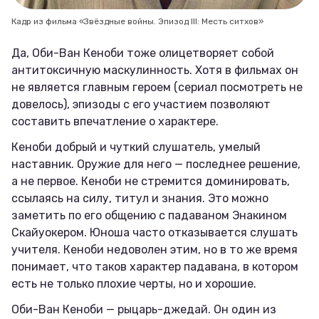
Кадр из фильма «Звёздные войны. Эпизод III: Месть ситхов»
Да, Оби-Ван Кеноби тоже олицетворяет собой
антитоксичную маскулинность. Хотя в фильмах он
не является главным героем (сериал посмотреть не
довелось), эпизоды с его участием позволяют
составить впечатление о характере.
Кеноби добрый и чуткий слушатель, умелый
наставник. Оружие для него — последнее решение,
а не первое. Кеноби не стремится доминировать,
ссылаясь на силу, титул и знания. Это можно
заметить по его общению с падаваном Энакином
Скайуокером. Юноша часто отказывается слушать
учителя. Кеноби недоволен этим, но в то же время
понимает, что таков характер падавана, в котором
есть не только плохие черты, но и хорошие.
Оби-Ван Кеноби — рыцарь-джедай. Он один из