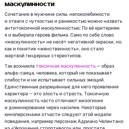
маскулинности
Сочетание в мужчине силы, непоколебимости
и отваги с чуткостью и ранимостью можно назвать
антитоксичной маскулинностью. По её критериям
я и выбирала героев фильма. Само по себе слово
«маскулинность» не несёт негативной окраски, но,
как и понятие «женственность», оно стало
жертвой гендерных стереотипов.
Так возникла
токсичная маскулинность
— образ
альфа-самца, человека, который не показывает
слабости и не испытывает сильных эмоций.
Единственные разрешённые для него проявления
характера — это злость и страсть. Токсичную
маскулинность часто отличают мизогиния
и доминирование через насилие. Некоторые
киноперсонажи отчасти следуют этой модели
поведения, например персонаж Адриано Челентано
из «Укрощения строптивого» или, простите,