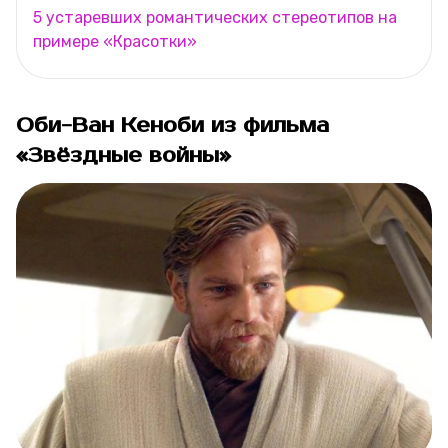
5 устаревших романтических стереотипов на
примере «Красотки»
Оби-Ван Кеноби из фильма
«Звёздные войны»