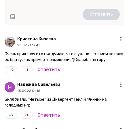
Отправить
Кристина Кизеева
23.02.21 17:43
Очень приятная статья, думаю, что с удовольствием покажу
её брату, как пример "совмещения")Спасибо автору
Ответить
+9
-1
Надежда Савельева
15.09.22 01:15
Билл Уизли. "Четыре" из Дивергент,Гейл и Финник из
голодных игр
Ответить
+2
-1