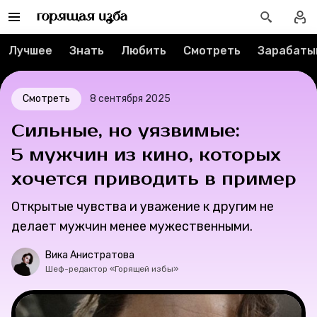
Рубрики
Лучшее
Знать
Любить
Смотреть
Зарабаты
Новости
Лучшее
Смотреть
8 сентября 2025
Тесты
Сильные, но уязвимые:
5 мужчин из кино, которых
Секспросвет
хочется приводить в пример
Великие женщины
Открытые чувства и уважение к другим не
делает мужчин менее мужественными.
Тренды
Вика Анистратова
Шеф-редактор «Горящей избы»
Рецепты
Ваши истории