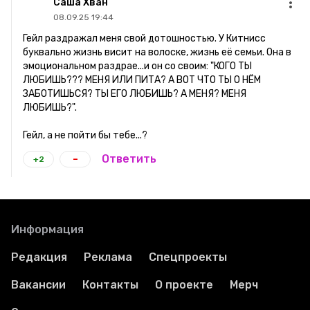
Саша Хван
08.09.25 19:44
Гейл раздражал меня свой дотошностью. У Китнисс
буквально жизнь висит на волоске, жизнь её семьи. Она в
эмоциональном раздрае...и он со своим: "КОГО ТЫ
ЛЮБИШЬ??? МЕНЯ ИЛИ ПИТА? А ВОТ ЧТО ТЫ О НЁМ
ЗАБОТИШЬСЯ? ТЫ ЕГО ЛЮБИШЬ? А МЕНЯ? МЕНЯ
ЛЮБИШЬ?".
Гейл, а не пойти бы тебе...?
-
Ответить
+2
Информация
Редакция
Реклама
Спецпроекты
Вакансии
Контакты
О проекте
Мерч