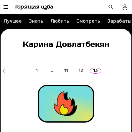
О проекте
Лучшее
Знать
Любить
Смотреть
Зарабаты
Мерч
Карина Довлатбекян
О компании
Рубрики
1
...
11
12
13
Новости
Лучшее
Тесты
Секспросвет