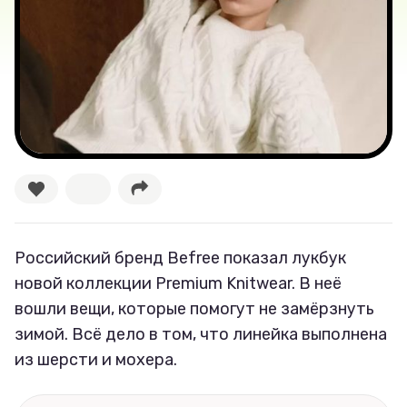
Секспросвет
Великие женщины
Тренды
Рецепты
Ваши истории
Российский бренд Befree показал лукбук
новой коллекции Premium Knitwear. В неё
Соцсети
вошли вещи, которые помогут не замёрзнуть
зимой. Всё дело в том, что линейка выполнена
из шерсти и мохера.