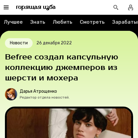
Контакты
Лучшее
Знать
Любить
Смотреть
Зарабаты
О проекте
Новости
26 декабря 2022
Мерч
Befree создал капсульную
О компании
коллекцию джемперов из
шерсти и мохера
Рубрики
Дарья Атрощенко
Редактор отдела новостей.
Новости
Лучшее
Тесты