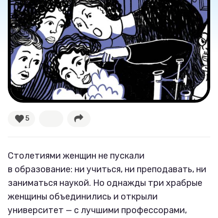
Великие женщины
Тренды
Рецепты
Ваши истории
5
Соцсети
Столетиями женщин не пускали
в образование: ни учиться, ни преподавать, ни
заниматься наукой. Но однажды три храбрые
женщины объединились и открыли
университет — с лучшими профессорами,