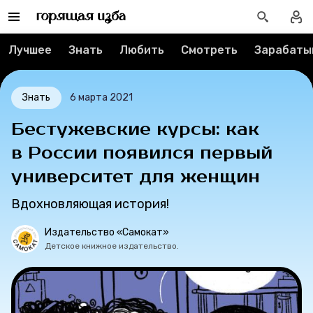
О проекте
Мерч
Лучшее
Знать
Любить
Смотреть
Зарабаты
О компании
Знать
6 марта 2021
Бестужевские курсы: как
Рубрики
в России появился первый
университет для женщин
Новости
Вдохновляющая история!
Лучшее
Издательство «Самокат»
Тесты
Детское книжное издательство.
Секспросвет