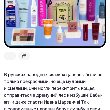
Великие женщины
Тренды
Рецепты
Ваши истории
Соцсети
В русских народных сказках царевны были не
только прекрасными, но ещё мудрыми
и смелыми. Они могли перехитрить Кощея,
отправиться в дремучий лес к избушке Бабы-
яги и даже спасти Ивана Царевича! Так
и современные царевны берут судьбу в свои