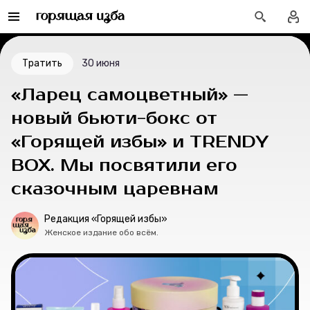
О проекте
Мерч
Тратить
30 июня
О компании
«Ларец самоцветный» —
новый бьюти-бокс от
«Горящей избы» и TRENDY
Рубрики
BOX. Мы посвятили его
Новости
сказочным царевнам
Лучшее
Редакция «Горящей избы»
Женское издание обо всём.
Тесты
Секспросвет