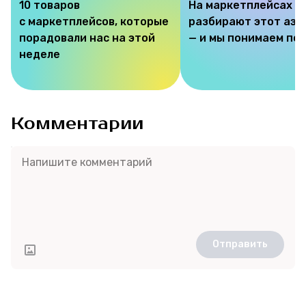
10 товаров
На маркетплейсах
с маркетплейсов, которые
разбирают этот аэр
порадовали нас на этой
— и мы понимаем по
неделе
Комментарии
Отправить