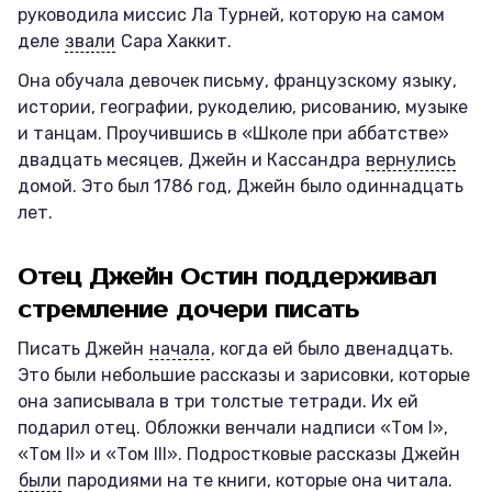
руководила миссис Ла Турней, которую на самом
деле
звали
Сара Хаккит.
Она обучала девочек письму, французскому языку,
истории, географии, рукоделию, рисованию, музыке
и танцам. Проучившись в «Школе при аббатстве»
двадцать месяцев, Джейн и Кассандра
вернулись
домой. Это был 1786 год, Джейн было одиннадцать
лет.
Отец Джейн Остин поддерживал
стремление дочери писать
Писать Джейн
начала
, когда ей было двенадцать.
Это были небольшие рассказы и зарисовки, которые
она записывала в три толстые тетради. Их ей
подарил отец. Обложки венчали надписи «Том I»,
«Том II» и «Том III». Подростковые рассказы Джейн
были
пародиями на те книги, которые она читала.