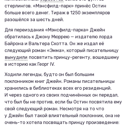
стерлингов. «Мэнсфилд-парк» принёс Остин
больше всего денег. Тираж в 1250 экземпляров
разошёлся за шесть дней.
Для переиздания «Мэнсфилд-парка» Джейн
обратилась к Джону Мюррею — издателю лорда
Байрона и Вальтера Скотта. Он же издал её
следующий роман «Эмма», который писательницу
вынудили
посвятить принцу-регенту, вошедшему
в историю как Георг IV.
Ходили легенды, будто он был большим
поклонником книг Джейн. Романы писательницы
хранились в библиотеках всех его резиденций.
И через одного из своих подчинённых он передал,
что был бы не против, если бы Остин посвятила ему
свой следующий роман. Несмотря на то что
у Джейн был такой влиятельный поклонник, она не
очень-то хотела посвящать принцу произведение: