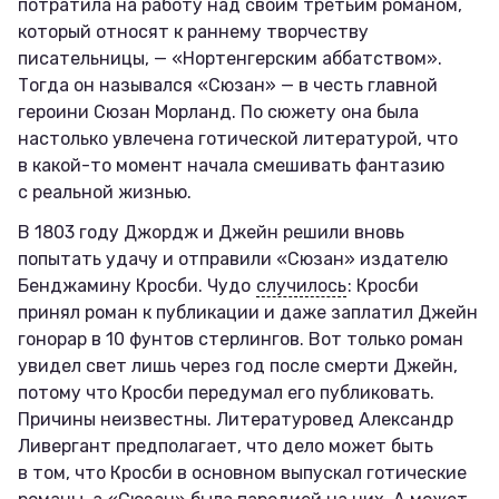
потратила на работу над своим третьим романом,
который относят к раннему творчеству
писательницы, — «Нортенгерским аббатством».
Тогда он назывался «Сюзан» — в честь главной
героини Сюзан Морланд. По сюжету она была
настолько увлечена готической литературой, что
в какой-то момент начала смешивать фантазию
с реальной жизнью.
В 1803 году Джордж и Джейн решили вновь
попытать удачу и отправили «Сюзан» издателю
Бенджамину Кросби. Чудо
случилось
: Кросби
принял роман к публикации и даже заплатил Джейн
гонорар в 10 фунтов стерлингов. Вот только роман
увидел свет лишь через год после смерти Джейн,
потому что Кросби передумал его публиковать.
Причины неизвестны. Литературовед Александр
Ливергант предполагает, что дело может быть
в том, что Кросби в основном выпускал готические