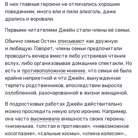
В них главные героини не отличались хорошим
поведением, много ели и пили алкоголь, даже
дрались и воровали.
Первыми читателями Джейн стали члены её семьи.
Обычно семью Остин
описывают
как дружную
и любящую. Говорят, члены семьи предпочитали
проводить вечера вместе либо устраивая чтения
вслух, либо организовывая домашние спектакли. Но
есть и
противоположное мнение
, что семья её была
крайне неприятной и что Джейн, вынужденная
терпеть родственников, впоследствии выросла
озлобленной, разочарованной в жизни женщиной.
В подростковых работах Джейн действительно
можно проследить некую злую иронию. Например,
она часто
высмеивала
внешность своих героинь:
«низенькая, толстая и противная», «невозможное
косоглазие», «сальные космы», «спина колесом»…