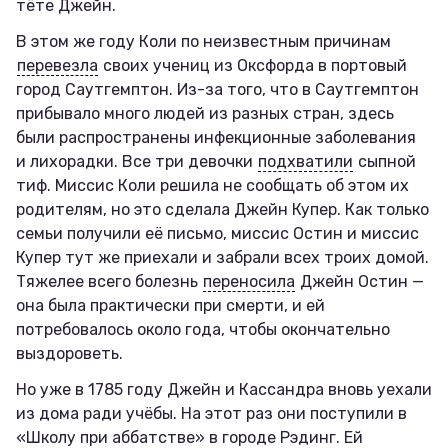
тёте Джейн.
В этом же году Коли по неизвестным причинам
перевезла
своих учениц из Оксфорда в портовый
город Саутгемптон. Из-за того, что в Саутгемптон
прибывало много людей из разных стран, здесь
были распространены инфекционные заболевания
и лихорадки. Все три девочки
подхватили
сыпной
тиф. Миссис Коли решила не сообщать об этом их
родителям, но это сделала Джейн Купер. Как только
семьи получили её письмо, миссис Остин и миссис
Купер тут же приехали и забрали всех троих домой.
Тяжелее всего болезнь
переносила
Джейн Остин —
она была практически при смерти, и ей
потребовалось около года, чтобы окончательно
выздороветь.
Но уже в 1785 году Джейн и Кассандра вновь уехали
из дома ради учёбы. На этот раз они поступили в
«Школу при аббатстве» в городе Рэдинг. Ей