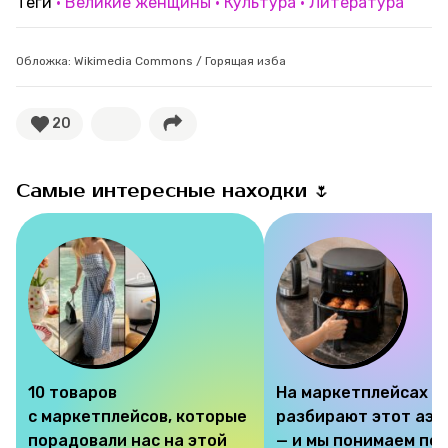
Теги
Великие женщины
Культура
Литература
Обложка: Wikimedia Commons / Горящая изба
20
Самые интересные находки 🌷
10 товаров
На маркетплейсах
с маркетплейсов, которые
разбирают этот аэр
порадовали нас на этой
— и мы понимаем по