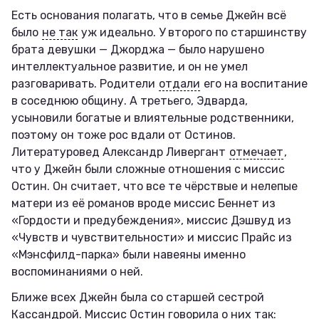
Есть основания полагать, что в семье Джейн всё
было
не так
уж идеально. У второго по старшинству
брата девушки — Джорджа — было нарушено
интеллектуальное развитие, и он не умел
разговаривать. Родители
отдали
его на воспитание
в соседнюю общину. А третьего, Эдварда,
усыновили богатые и влиятельные родственники,
поэтому он тоже рос вдали от Остинов.
Литературовед Александр Ливергант
отмечает
,
что у Джейн были сложные отношения с миссис
Остин. Он считает, что все те чёрствые и нелепые
матери из её романов вроде миссис Беннет из
«Гордости и предубеждения», миссис Дэшвуд из
«Чувств и чувствительности» и миссис Прайс из
«Мэнсфилд-парка» были навеяны именно
воспоминаниями о ней.
Ближе всех Джейн была со старшей сестрой
Кассандрой. Миссис Остин говорила о них так: