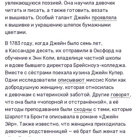
увлекающуюся поэзией. Она научила девочек
читать и писать, а также готовить, вязать
и вышивать. Особый талант Джейн
проявляла
к вышивке и украшению шляпок бумажными
цветами.
В 1783 году, когда Джейн было семь лет,
а Кассандре десять, их отправили в Оксфорд на
обучение к Энн Коли, владелице частной школы
и вдове бывшего директора Брейсноуз-колледжа.
Вместе с сёстрами поехала кузина Джейн Купер.
Одни исследователи
описывают
миссис Коли как
добродушную женщину, которая относилась
к девочкам с материнской заботой. Другие
говорят
,
что она была «чопорной и отстранённой», а её
методы преподавания были
сходны
с теми, которые
Шарлотта Бронте описывала в романе «Джейн
Эйр». Также известно, что женщина приходилась
девочкам родственницей — её брат был женат на