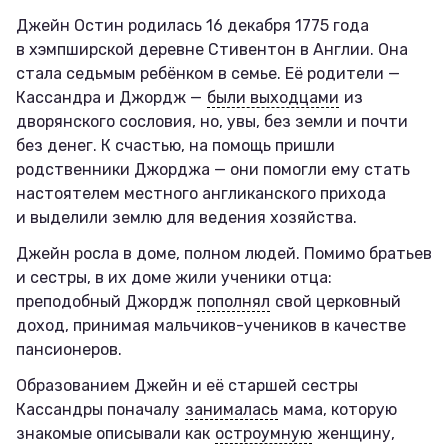
Джейн Остин родилась 16 декабря 1775 года
в хэмпширской деревне Стивентон в Англии. Она
стала седьмым ребёнком в семье. Её родители —
Кассандра и Джордж —
были выходцами
из
дворянского сословия, но, увы, без земли и почти
без денег. К счастью, на помощь пришли
родственники Джорджа — они помогли ему стать
настоятелем местного англиканского прихода
и выделили землю для ведения хозяйства.
Джейн росла в доме, полном людей. Помимо братьев
и сестры, в их доме жили ученики отца:
преподобный Джордж
пополнял
свой церковный
доход, принимая мальчиков-учеников в качестве
пансионеров.
Образованием Джейн и её старшей сестры
Кассандры поначалу
занималась
мама, которую
знакомые описывали как
остроумную
женщину,