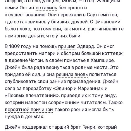
Лефрой, а в следующем, 1805‑м, — отец. Женщины
семьи Остин
остались
без средств
к существованию. Они переехали в Саутгемптон,
где остановились у близких друзей. С финансами
было плохо, поэтому они, как могли, растягивали те
немногие деньги, что у них были.
В 1809 году на помощь
пришёл
Эдвард. Он смог
предоставить матери и сёстрам большой коттедж
в деревне Чотон, в своём поместье в Хэмпшире.
Джейн была рада вернуться в родные места. Это
придало ей сил, и она
решила вновь
попытаться
опубликовать свои ранние произведения. Джейн
села за переработку «Элинор и Марианна» и
«Первых впечатлений», приведя их к тому виду,
который известен современным читателям. Также
вероятной причиной
такого рвения могла быть
нужда в деньгах.
Джейн поддержал старший брат Генри, который