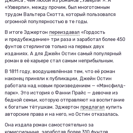
Джонса“, чем любой из романов „Уэверли“». А
«Уэверли», между прочим, был многотомным
трудом Вальтера Скотта, который пользовался
огромной популярностью в те годы.
В итоге Эджертон
переиздавал
«Гордость
и предубеждение» три раза и заработал более 450
фунтов стерлингов только на первых двух
изданиях. А для Джейн Остин самый популярный
роман в её карьере стал самым неприбыльным.
В 1811 году, воодушевлённая тем, что её роман
наконец приняли к публикации, Джейн Остин
работала над новым произведением — «Мэнсфилд-
парк». Это история о Фанни Прайс — девочке из
бедной семьи, которую отправляют на воспитание
к богатым тётушкам. Эджертон
предлагал
купить
авторские права и на него, но Остин отказалась.
Она издала роман самостоятельно за
комиссионные,
заработав
более 310 фунтов