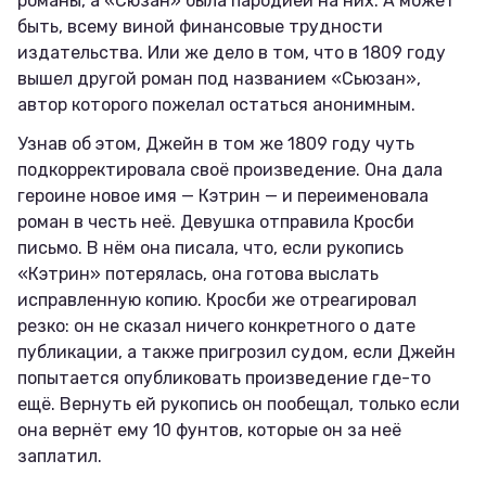
романы, а «Сюзан» была пародией на них. А может
быть, всему виной финансовые трудности
издательства. Или же дело в том, что в 1809 году
вышел другой роман под названием «Сьюзан»,
автор которого пожелал остаться анонимным.
Узнав об этом, Джейн в том же 1809 году чуть
подкорректировала своё произведение. Она дала
героине новое имя — Кэтрин — и переименовала
роман в честь неё. Девушка отправила Кросби
письмо. В нём она писала, что, если рукопись
«Кэтрин» потерялась, она готова выслать
исправленную копию. Кросби же отреагировал
резко: он не сказал ничего конкретного о дате
публикации, а также пригрозил судом, если Джейн
попытается опубликовать произведение где-то
ещё. Вернуть ей рукопись он пообещал, только если
она вернёт ему 10 фунтов, которые он за неё
заплатил.