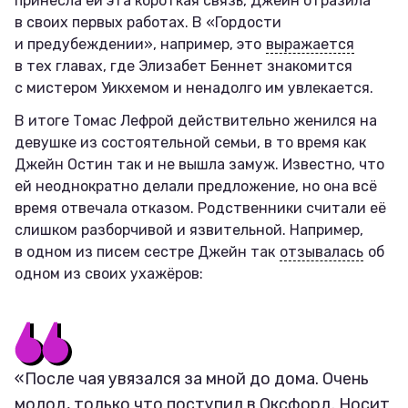
принесла ей эта короткая связь, Джейн отразила
в своих первых работах. В «Гордости
и предубеждении», например, это
выражается
в тех главах, где Элизабет Беннет знакомится
с мистером Уикхемом и ненадолго им увлекается.
В итоге Томас Лефрой действительно женился на
девушке из состоятельной семьи, в то время как
Джейн Остин так и не вышла замуж. Известно, что
ей неоднократно делали предложение, но она всё
время отвечала отказом. Родственники считали её
слишком разборчивой и язвительной. Например,
в одном из писем сестре Джейн так
отзывалась
об
одном из своих ухажёров:
«После чая увязался за мной до дома. Очень
молод, только что поступил в Оксфорд. Носит