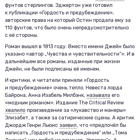
фунтов стерлингов. Эджертон уже готовил
к публикации «Гордость и предубеждение»,
авторские права на который Остин продала ему за
110 фунтов, что было очень непредусмотрительно
с её стороны.
Роман вышел в 1813 году. Вместо имени Джейн было
указано «автор „Чувства и чувствительности“». И в
дальнейшем все романы, изданные при жизни
Джейн, не были подписаны её именем.
И критики, и читатели приняли «Гордость
и предубеждение» очень тепло. Невеста лорда
Байрона, Анна Изабель Милбэнк,
называла
его
«модным романом». Издание The Critical Review
хвалило
произведение за «лукавство и манеры»
Элизабет, а также за сатирические сцены. А критик
Джордж Генри Льюис
заявил
, что «предпочёл бы
написать „Гордость и предубеждение“ или „Тома