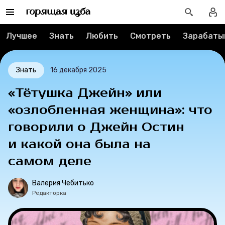
Тесты
Лучшее
Знать
Любить
Смотреть
Зарабаты
Секспросвет
Великие женщины
Знать
16 декабря 2025
«Тётушка Джейн» или
Тренды
«озлобленная женщина»: что
Рецепты
говорили о Джейн Остин
и какой она была на
Ваши истории
самом деле
Валерия Чебитько
Соцсети
Редакторка