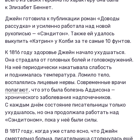
к Элизабет Беннет.
Джейн готовила к публикации роман «Доводы
рассудка» и усиленно работала над новой
рукописью — «Сэндитон». Также ей удалось
выкупить «Кэтрин» у Колби за те самые 10 фунтов.
К 1816 году здоровье Джейн начало ухудшаться.
Она страдала от головных болей и головокружений.
На неё периодически накатывала слабость
и поднималась температура. Ломило тело,
воспалялись лицевые нервы. Современные врачи
полагают
, что это была болезнь Аддисона —
хронического заболевания надпочечников.
С каждым днём состояние писательницы только
ухудшалось, но она продолжала работать над
«Сэндитоном», пока у неё были силы.
В 1817 году, когда уже стало ясно, что Джейн
смертельно больна, писательница столкнулась ещё