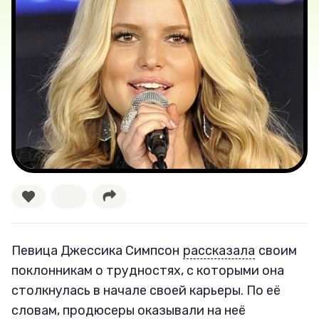
Лучшее
Тесты
Секспросвет
Великие женщины
Тренды
Рецепты
Ваши истории
Певица Джессика Симпсон
рассказала
своим
поклонникам о трудностях, с которыми она
столкнулась в начале своей карьеры. По её
Соцсети
словам, продюсеры оказывали на неё