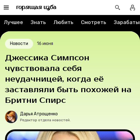
Спецпроекты
Вакансии
Лучшее
Знать
Любить
Смотреть
Зарабаты
Контакты
Новости
16 июня
О проекте
Джессика Симпсон
чувствовала себя
Мерч
неудачницей, когда её
О компании
заставляли быть похожей на
Бритни Спирс
Рубрики
Дарья Атрощенко
Редактор отдела новостей.
Новости