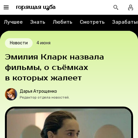
Спецпроекты
Лучшее
Знать
Любить
Смотреть
Зарабаты
Вакансии
Новости
4 июня
Контакты
Эмилия Кларк назвала
О проекте
фильмы, о съёмках
в которых жалеет
Мерч
Дарья Атрощенко
О компании
Редактор отдела новостей.
Рубрики
Новости