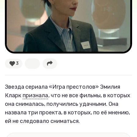
Лучшее
Тесты
Секспросвет
Великие женщины
3
Тренды
Звезда сериала «Игра престолов» Эмилия
Рецепты
Кларк
признала
, что не все фильмы, в которых
она снималась, получились удачными. Она
Ваши истории
назвала три проекта, в которых, по её мнению,
ей не следовало сниматься.
Соцсети