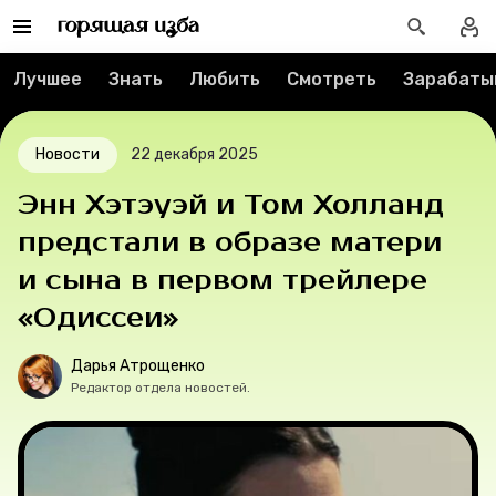
Реклама
Лучшее
Знать
Любить
Смотреть
Зарабаты
Спецпроекты
Вакансии
Новости
22 декабря 2025
Энн Хэтэуэй и Том Холланд
Контакты
предстали в образе матери
О проекте
и сына в первом трейлере
«Одиссеи»
Мерч
Дарья Атрощенко
О компании
Редактор отдела новостей.
Рубрики