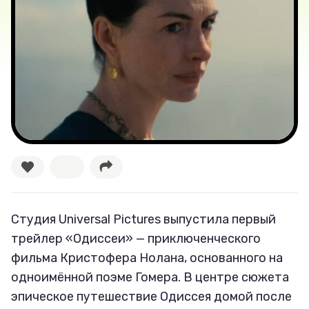
Новости
Лучшее
Тесты
Секспросвет
Великие женщины
Тренды
Студия Universal Pictures выпустила первый
Рецепты
трейлер «Одиссеи» — приключенческого
фильма Кристофера Нолана, основанного на
Ваши истории
одноимённой поэме Гомера. В центре сюжета
эпическое путешествие Одиссея домой после