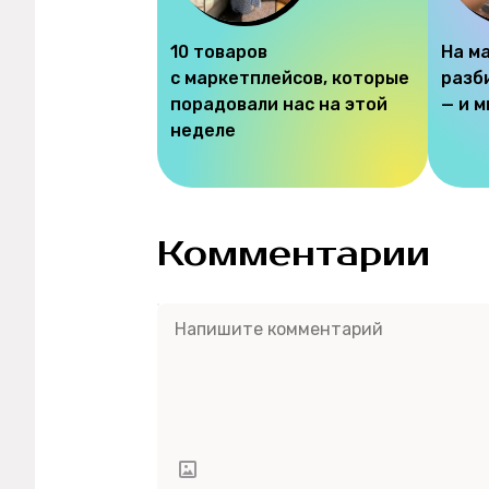
10 товаров
На м
с маркетплейсов, которые
разб
порадовали нас на этой
— и 
неделе
Комментарии