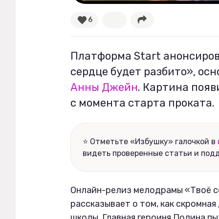
6
Рецепты
Ваши истории
Платформа Start анонсиро
сердце будет разбито», ос
Анны Джейн
. Картина появ
Соцсети
с момента старта проката.
⭐ Отметьте «Избушку» галочкой в
видеть проверенные статьи и под
Онлайн-релиз мелодрамы «Твоё с
рассказывает о том, как скромная
школы. Главная героиня Полина пы