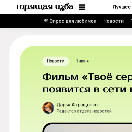
Лучшее
💜 Опрос для любимок
Новости
Информация
Редакция
Реклама
Новости
1 июня
Спецпроекты
Фильм «Твоё сер
Вакансии
появится в сети 
Контакты
Дарья Атрощенко
Редактор отдела новостей.
О проекте