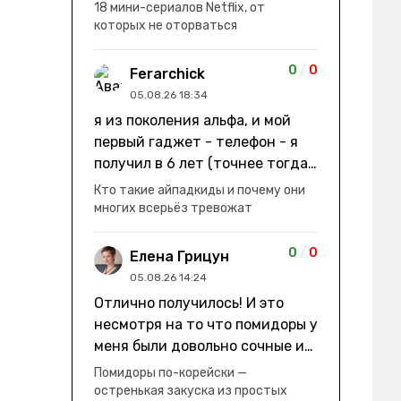
заработки" не на заработки -
18 мини-сериалов Netflix, от
она иммигрирует с семьей и не
которых не оторваться
в США, а в Канаду "заниматься
сексом ради удовольствия, а
0
/
0
Ferarchick
не для зачатия" - героиня уже
05.08.26 18:34
беременна, это и есть причина
я из поколения альфа, и мой
ее побега из общины. не в
первый гаджет - телефон - я
первый раз замечаю такие
получил в 6 лет (точнее тогда
косяки. с ИИ пишете? :)
мне уже было почти 7), потом
Кто такие айпадкиды и почему они
его отобрали и я просто
многих всерьёз тревожат
смотрел телик, потом мне
подарили ноутбук, который у
0
/
0
Елена Грицун
меня до сих пор. ну а в этом
05.08.26 14:24
году еще телефон вернули, но
Отлично получилось! И это
уже другую модель т.к та была
несмотря на то что помидоры у
старая и пароль я от него
меня были довольно сочные и
забыл
водянистые. Ну, зато теперь
Помидоры по-корейски —
полно острой салатной жижи ))
остренькая закуска из простых