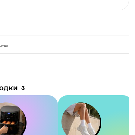
бито»
одки 🌷