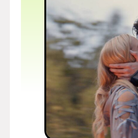
Мерч
О компании
Рубрики
Новости
Лучшее
Тесты
Секспросвет
Великие женщины
Тренды