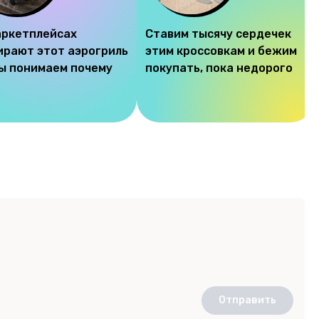
аркетплейсах
Ставим тысячу сердечек
ирают этот аэрогриль
этим кроссовкам и бежим
мы понимаем почему
покупать, пока недорого
Отправить