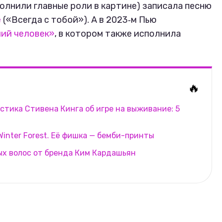
олнили главные роли в картине) записала песню
e
(«Всегда с тобой»). А в 2023‑м Пью
ший человек»
, в котором также исполнила
🔥
стика Стивена Кинга об игре на выживание: 5
inter Forest. Её фишка — бемби-принты
ых волос от бренда Ким Кардашьян