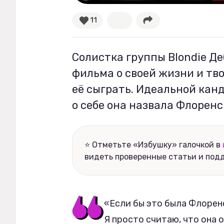
11
Рецепты
Ваши истории
Солистка группы Blondie Д
фильма о своей жизни и тво
её сыграть. Идеальной кан
Соцсети
о себе она назвала Флоренс
⭐ Отметьте «Избушку» галочкой в
видеть проверенные статьи и под
«Если бы это была Флоренс
Я просто считаю, что она о