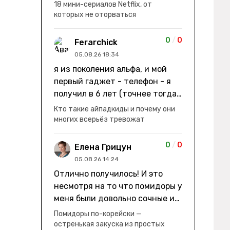
заработки" не на заработки -
18 мини-сериалов Netflix, от
она иммигрирует с семьей и не
которых не оторваться
в США, а в Канаду "заниматься
сексом ради удовольствия, а
0
/
0
Ferarchick
не для зачатия" - героиня уже
05.08.26 18:34
беременна, это и есть причина
я из поколения альфа, и мой
ее побега из общины. не в
первый гаджет - телефон - я
первый раз замечаю такие
получил в 6 лет (точнее тогда
косяки. с ИИ пишете? :)
мне уже было почти 7), потом
Кто такие айпадкиды и почему они
его отобрали и я просто
многих всерьёз тревожат
смотрел телик, потом мне
подарили ноутбук, который у
0
/
0
Елена Грицун
меня до сих пор. ну а в этом
05.08.26 14:24
году еще телефон вернули, но
Отлично получилось! И это
уже другую модель т.к та была
несмотря на то что помидоры у
старая и пароль я от него
меня были довольно сочные и
забыл
водянистые. Ну, зато теперь
Помидоры по-корейски —
полно острой салатной жижи ))
остренькая закуска из простых