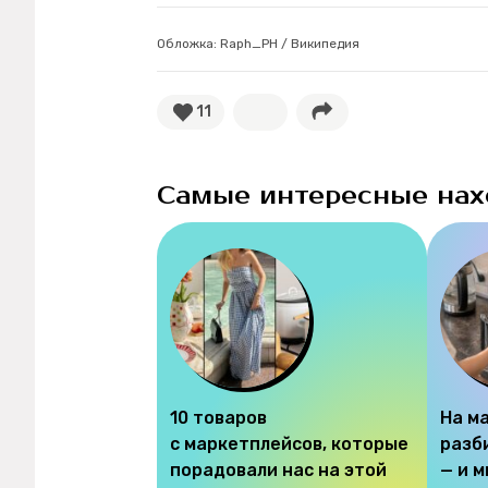
Обложка: Raph_PH / Википедия
11
Самые интересные нах
10 товаров
На м
с маркетплейсов, которые
разб
порадовали нас на этой
— и 