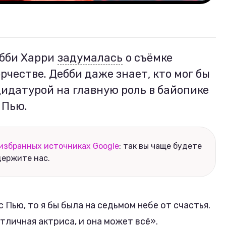
ебби Харри
задумалась
о съёмке
рчестве. Дебби даже знает, кто мог бы
дидатурой на главную роль в байопике
 Пью.
избранных источниках Google
: так вы чаще будете
держите нас.
 Пью, то я бы была на седьмом небе от счастья.
тличная актриса, и она может всё».