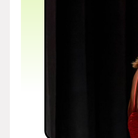
Мерч
О компании
Рубрики
Новости
Лучшее
Тесты
Секспросвет
Великие женщины
Тренды