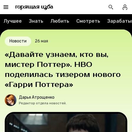
Реклама
Лучшее
Знать
Любить
Смотреть
Зарабаты
Спецпроекты
Вакансии
Новости
26 мая
«Давайте узнаем, кто вы,
Контакты
мистер Поттер». HBO
О проекте
поделилась тизером нового
«Гарри Поттера»
Мерч
Дарья Атрощенко
О компании
Редактор отдела новостей.
Рубрики