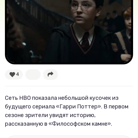
Новости
Лучшее
Тесты
Секспросвет
Великие женщины
4
Тренды
Сеть HBO показала небольшой кусочек из
Рецепты
будущего сериала «Гарри Поттер». В первом
сезоне зрители увидят историю,
Ваши истории
рассказанную в «Философском камне».