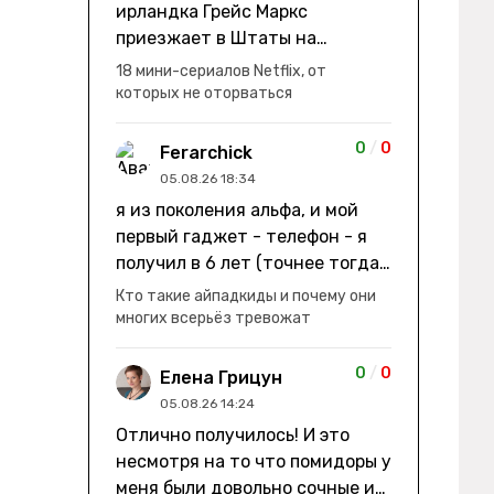
ирландка Грейс Маркс
приезжает в Штаты на
заработки" не на заработки -
18 мини-сериалов Netflix, от
она иммигрирует с семьей и не
которых не оторваться
в США, а в Канаду "заниматься
сексом ради удовольствия, а
0
/
0
Ferarchick
не для зачатия" - героиня уже
05.08.26 18:34
беременна, это и есть причина
я из поколения альфа, и мой
ее побега из общины. не в
первый гаджет - телефон - я
первый раз замечаю такие
получил в 6 лет (точнее тогда
косяки. с ИИ пишете? :)
мне уже было почти 7), потом
Кто такие айпадкиды и почему они
его отобрали и я просто
многих всерьёз тревожат
смотрел телик, потом мне
подарили ноутбук, который у
0
/
0
Елена Грицун
меня до сих пор. ну а в этом
05.08.26 14:24
году еще телефон вернули, но
Отлично получилось! И это
уже другую модель т.к та была
несмотря на то что помидоры у
старая и пароль я от него
меня были довольно сочные и