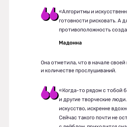
«Алгоритмы и искусственн
готовности рисковать. А дл
противоположность созда
Мадонна
Она отметила, что в начале своей
и количестве прослушиваний.
«Когда-то рядом с тобой 
и другие творческие люди.
искусство, искренне вдохно
Сейчас такого почти не ос
с лейблом, приходится сна