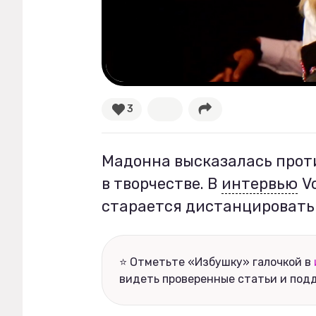
Рецепты
Ваши истории
3
Соцсети
Мадонна высказалась прот
в творчестве. В
интервью
Vo
старается дистанцировать 
⭐ Отметьте «Избушку» галочкой в
видеть проверенные статьи и под