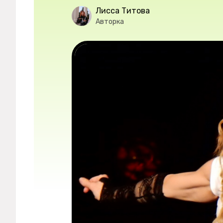
Мерч
Лисса Титова
Авторка
О компании
Рубрики
Новости
Лучшее
Тесты
Секспросвет
Великие женщины
Тренды