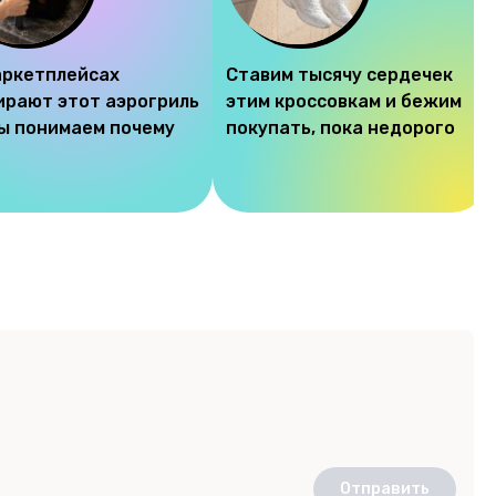
аркетплейсах
Ставим тысячу сердечек
ирают этот аэрогриль
этим кроссовкам и бежим
мы понимаем почему
покупать, пока недорого
Отправить