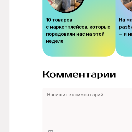
10 товаров
На м
с маркетплейсов, которые
разб
порадовали нас на этой
— и 
неделе
Комментарии