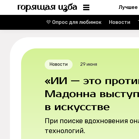
Лучшее
💜 Опрос для любимок
Новости
Информация
Редакция
Реклама
Новости
29 июня
Спецпроекты
«ИИ — это прот
Вакансии
Мадонна выступ
в искусстве
Контакты
При поиске вдохновения он
О проекте
технологий.