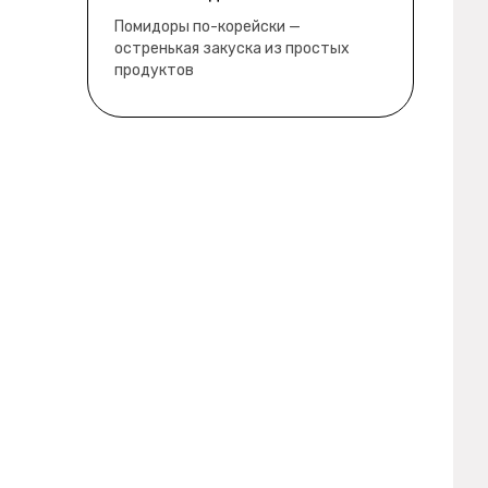
забыл
водянистые. Ну, зато теперь
Помидоры по-корейски —
полно острой салатной жижи ))
остренькая закуска из простых
продуктов