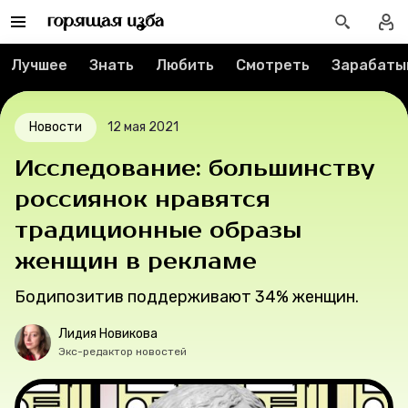
Реклама
Лучшее
Знать
Любить
Смотреть
Зарабаты
Спецпроекты
Вакансии
Новости
12 мая 2021
Контакты
Исследование: большинству
россиянок нравятся
О проекте
традиционные образы
женщин в рекламе
Мерч
Бодипозитив поддерживают 34% женщин.
О компании
Лидия Новикова
Экс-редактор новостей
Рубрики