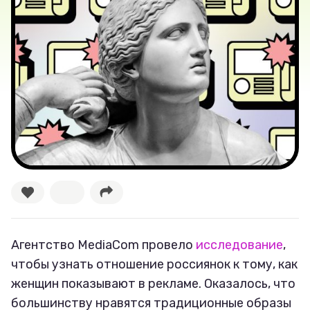
Новости
Лучшее
Тесты
Секспросвет
Великие женщины
Тренды
Рецепты
Агентство MediaCom провело
исследование
,
чтобы узнать отношение россиянок к тому, как
Ваши истории
женщин показывают в рекламе. Оказалось, что
большинству нравятся традиционные образы