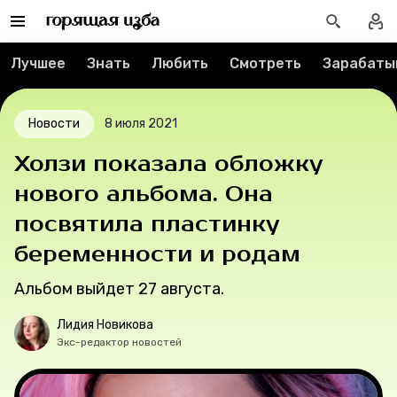
Спецпроекты
Лучшее
Знать
Любить
Смотреть
Зарабаты
Вакансии
Новости
8 июля 2021
Контакты
Холзи показала обложку
О проекте
нового альбома. Она
посвятила пластинку
Мерч
беременности и родам
О компании
Альбом выйдет 27 августа.
Лидия Новикова
Рубрики
Экс-редактор новостей
Новости