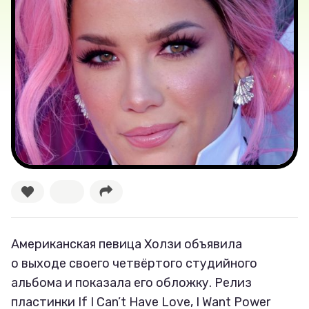
Лучшее
Тесты
Секспросвет
Великие женщины
Тренды
Рецепты
Американская певица Холзи объявила
Ваши истории
о выходе своего четвёртого студийного
альбома и показала его обложку. Релиз
пластинки If I Can’t Have Love, I Want Power
Соцсети