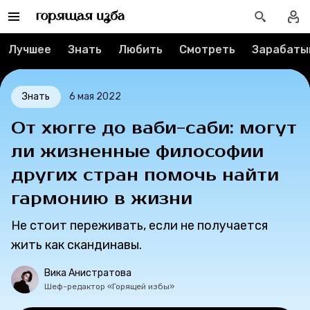
Тесты
Лучшее
Знать
Любить
Смотреть
Зарабаты
Секспросвет
Великие женщины
Знать
6 мая 2022
От хюгге до ваби-саби: могут
Тренды
ли жизненные философии
Рецепты
других стран помочь найти
гармонию в жизни
Ваши истории
Не стоит переживать, если не получается
жить как скандинавы.
Соцсети
Вика Анистратова
Шеф-редактор «Горящей избы»