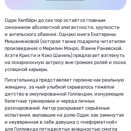
Одри Хепбёрн до сих пор остаётся главным
синонимом абсолютной элегантности, хрупкости
и ангельского обаяния. Однако книга Екатерины
Мишаненковой (которая также подарила читателям
произведения о Мерилин Монро, Фаине Раневской,
Агате Кристи и Коко Шанель) предлагает взглянуть
на оскароносную актрису вне громких ролей и лоска
успешной карьеры.
Писательница представляет героиню как реальную
женщину, за чьей улыбкой скрывалось тяжёлое
детство в оккупированной Голландии, изнуряющие
балетные тренировки и череда личных
разочарований. Автор раскрывает серьёзные
испытания, выпавшие на долю Одри: как замкнутая
и неуверенная в себе девушка с «неформатной»
для Голливуда пятидесятых внешностью смогла