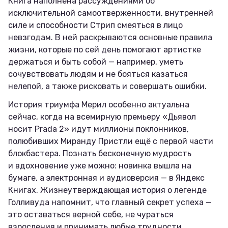
Книга наполнена рассуждениями об
исключительной самоотверженности, внутренней
силе и способности Стрип смеяться в лицо
невзгодам. В ней раскрываются основные правила
жизни, которые по сей день помогают артистке
держаться и быть собой — например, уметь
сочувствовать людям и не бояться казаться
нелепой, а также рисковать и совершать ошибки.
История триумфа Мерил особенно актуальна
сейчас, когда на всемирную премьеру «Дьявол
носит Prada 2» идут миллионы поклонников,
полюбивших Миранду Пристли ещё с первой части
блокбастера. Познать бесконечную мудрость
и вдохновение уже можно: новинка вышла на
бумаге, а электронная и аудиоверсия — в Яндекс
Книгах. Жизнеутверждающая история о легенде
Голливуда напомнит, что главный секрет успеха —
это оставаться верной себе, не чураться
взросления и принимать любые трудности