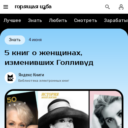
Мерч
Лучшее
Знать
Любить
Смотреть
Зарабаты
О компании
Знать
4 июня
5 книг о женщинах,
Рубрики
изменивших Голливуд
Новости
Яндекс Книги
Библиотека электронных книг
Лучшее
Тесты
Секспросвет
Великие женщины