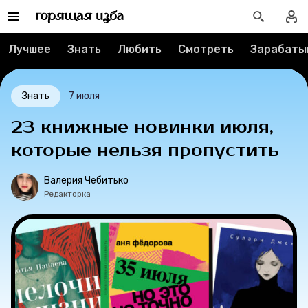
Тесты
Лучшее
Знать
Любить
Смотреть
Зарабаты
Секспросвет
Великие женщины
Знать
7 июля
23 книжные новинки июля,
Тренды
которые нельзя пропустить
Рецепты
Валерия Чебитько
Редакторка
Ваши истории
Соцсети