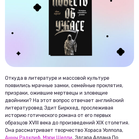
Откуда в литературе и массовой культуре
появились мрачные замки, семейные проклятия,
призраки, ожившие мертвецы и зловещие
двойники? На этот вопрос отвечает английский
литературовед Эдит Биркхед, прослеживая
историю готического романа от его первых
образцов XVIII века до произведений XIX столетия.
Она рассматривает творчество Хораса Уолпола,
Анны Радклиф
,
Мэри Шелли
, Эдгара Аллана По