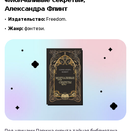
«Молчаливые секреты»,
Александра Флинт
Издательство:
Freedom.
Жанр:
фэнтези.
Под улицами Парижа скрыта тайная библиотека