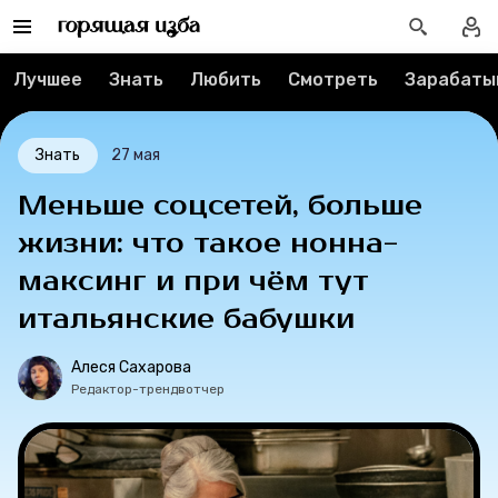
О проекте
Лучшее
Знать
Любить
Смотреть
Зарабаты
Мерч
Знать
27 мая
О компании
Меньше соцсетей, больше
жизни: что такое нонна-
Рубрики
максинг и при чём тут
итальянские бабушки
Новости
Алеся Сахарова
Лучшее
Редактор-трендвотчер
Тесты
Секспросвет