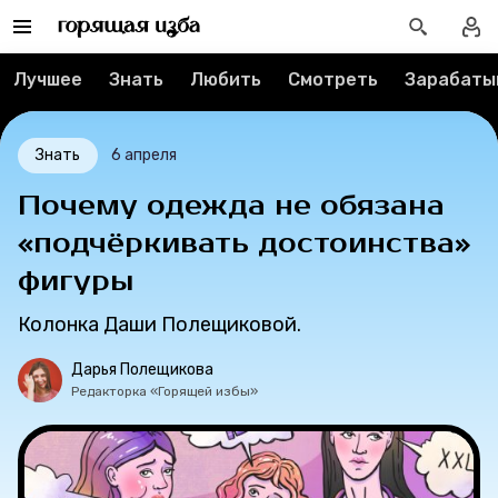
Контакты
Лучшее
Знать
Любить
Смотреть
Зарабаты
О проекте
Мерч
Знать
6 апреля
Почему одежда не обязана
О компании
«подчёркивать достоинства»
фигуры
Рубрики
Колонка Даши Полещиковой.
Новости
Дарья Полещикова
Редакторка «Горящей избы»
Лучшее
Тесты