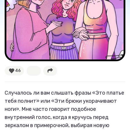
Секспросвет
Великие женщины
Тренды
Рецепты
Ваши истории
46
Соцсети
Случалось ли вам слышать фразы «Это платье
тебя полнит» или «Эти брюки укорачивают
ноги». Мне часто говорит подобное
внутренний голос, когда я кручусь перед
зеркалом в примерочной, выбирая новую