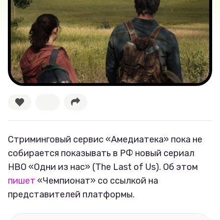
Новости
Лучшее
Тесты
Секспросвет
Великие женщины
Тренды
Стриминговый сервис «Амедиатека» пока не
собирается показывать в РФ новый сериал
Рецепты
HBO «Одни из нас» (The Last of Us). Об этом
пишет
«Чемпионат» со ссылкой на
Ваши истории
представителей платформы.