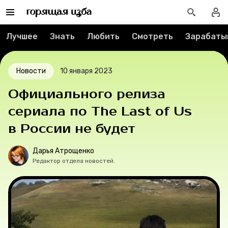
Реклама
Лучшее
Знать
Любить
Смотреть
Зарабаты
Спецпроекты
Вакансии
Новости
10 января 2023
Контакты
Официального релиза
сериала по The Last of Us
О проекте
в России не будет
Мерч
Дарья Атрощенко
Редактор отдела новостей.
О компании
Рубрики