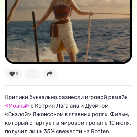
Тесты
Секспросвет
Великие женщины
Тренды
2
Рецепты
Ваши истории
Критики буквально разнесли игровой ремейк
«Моаны»
с Кэтрин Лага’аиа и Дуэйном
«Скалой» Джонсоном в главных ролях. Фильм,
Соцсети
который стартует в мировом прокате 10 июля,
получил лишь 35% свежести на Rotten