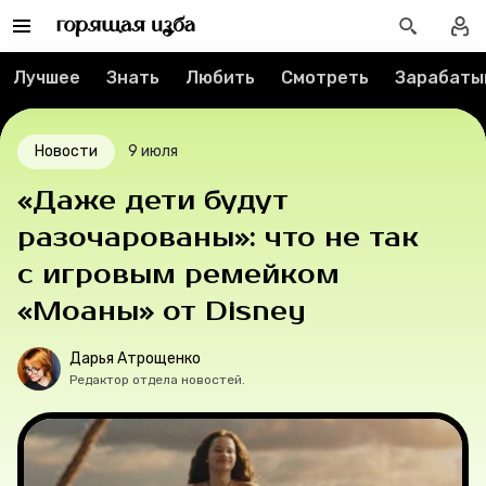
Вакансии
Лучшее
Знать
Любить
Смотреть
Зарабаты
Контакты
Новости
9 июля
О проекте
«Даже дети будут
Мерч
разочарованы»: что не так
с игровым ремейком
О компании
«Моаны» от Disney
Дарья Атрощенко
Рубрики
Редактор отдела новостей.
Новости
Лучшее