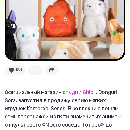
Лучшее
Тесты
Секспросвет
Великие женщины
Тренды
181
Рецепты
Официальный магазин
студии Ghibli
, Donguri
Ваши истории
Sora,
запустил
в продажу серию мягких
игрушек Komorebi Series. В коллекцию вошли
семь персонажей из пяти знаменитых аниме —
Соцсети
от культового «Моего соседа Тоторо» до