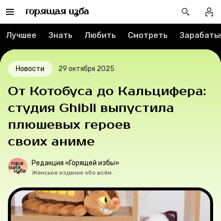
Спецпроекты
Лучшее
Знать
Любить
Смотреть
Зарабаты
Вакансии
Контакты
Новости
29 октября 2025
От Котобуса до Кальцифера:
О проекте
студия Ghibli выпустила
Мерч
плюшевых героев
своих аниме
О компании
Редакция «Горящей избы»
Женское издание обо всём.
Рубрики
Новости