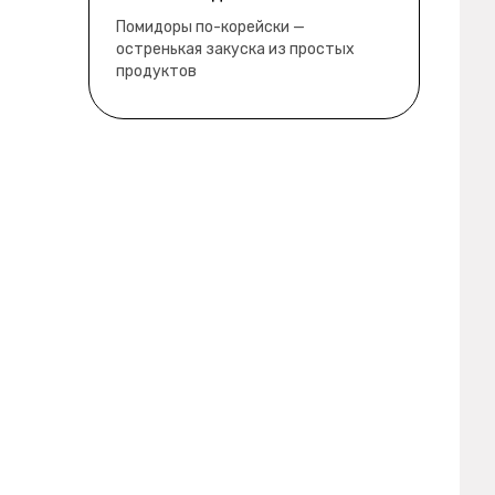
забыл
водянистые. Ну, зато теперь
Помидоры по-корейски —
полно острой салатной жижи ))
остренькая закуска из простых
продуктов