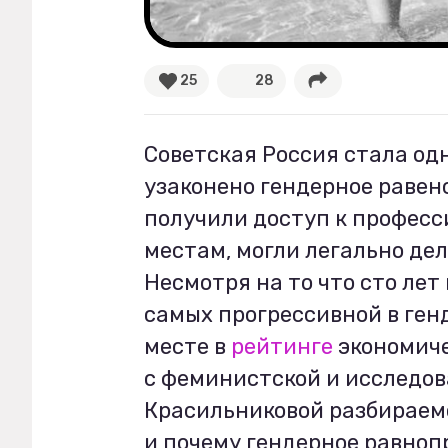
Рецепты
25
28
Ваши истории
Советская Россия стала одн
Соцсети
узаконено гендерное раве
получили доступ к профес
местам, могли легально дел
Несмотря на то что сто лет
самых прогрессивной в генд
месте в
рейтинге
экономиче
с феминистской и исследо
Красильниковой разбираемс
и почему гендерное равноп