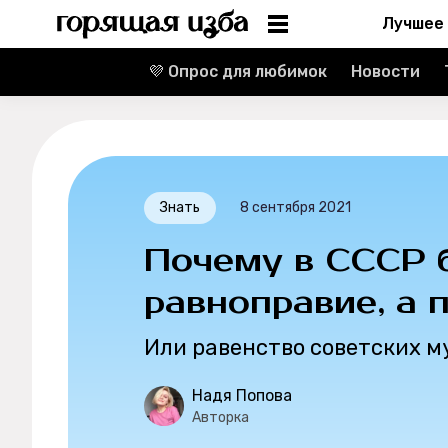
Лучшее
💜 Опрос для любимок
Новости
Информация
Редакция
Реклама
Знать
8 сентября 2021
Спецпроекты
Почему в СССР 
Вакансии
равноправие, а 
Или равенство советских 
Контакты
Надя Попова
О проекте
Авторка