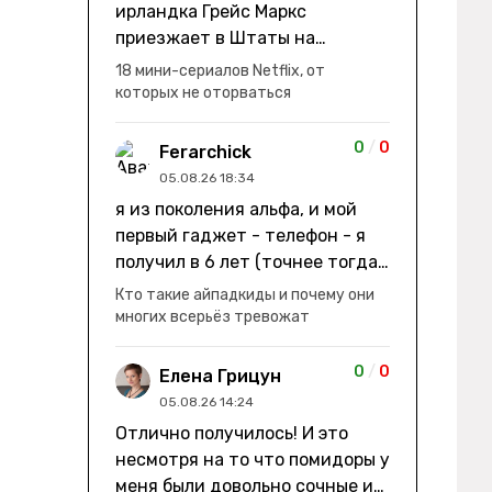
ирландка Грейс Маркс
приезжает в Штаты на
заработки" не на заработки -
18 мини-сериалов Netflix, от
она иммигрирует с семьей и не
которых не оторваться
в США, а в Канаду "заниматься
сексом ради удовольствия, а
0
/
0
Ferarchick
не для зачатия" - героиня уже
05.08.26 18:34
беременна, это и есть причина
я из поколения альфа, и мой
ее побега из общины. не в
первый гаджет - телефон - я
первый раз замечаю такие
получил в 6 лет (точнее тогда
косяки. с ИИ пишете? :)
мне уже было почти 7), потом
Кто такие айпадкиды и почему они
его отобрали и я просто
многих всерьёз тревожат
смотрел телик, потом мне
подарили ноутбук, который у
0
/
0
Елена Грицун
меня до сих пор. ну а в этом
05.08.26 14:24
году еще телефон вернули, но
Отлично получилось! И это
уже другую модель т.к та была
несмотря на то что помидоры у
старая и пароль я от него
меня были довольно сочные и