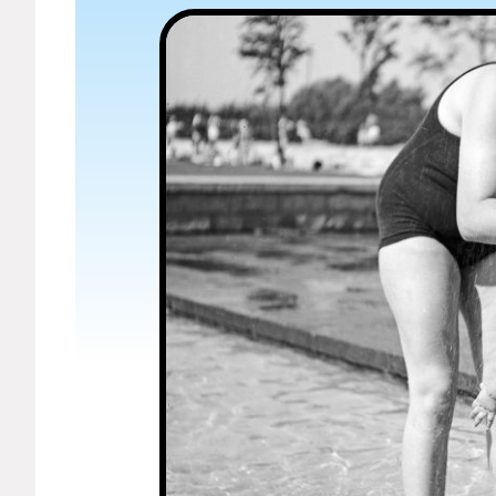
Мерч
О компании
Рубрики
Новости
Лучшее
Тесты
Секспросвет
Великие женщины
Тренды