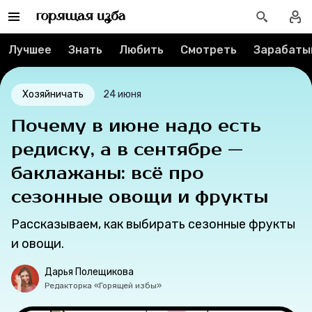
Рубрики
Новости
Лучшее
Знать
Любить
Смотреть
Зарабаты
Лучшее
Хозяйничать
24 июня
Тесты
Почему в июне надо есть
редиску, а в сентябре —
Секспросвет
баклажаны: всё про
Великие женщины
сезонные овощи и фрукты
Тренды
Рассказываем, как выбирать сезонные фрукты
и овощи.
Рецепты
Дарья Полещикова
Редакторка «Горящей избы»
Ваши истории