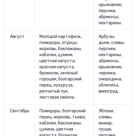
крыжовник,
персики,
абрикосы,
нектарины.
Август
Молодой картофель,
Арбузы,
помидоры, огурцы,
дыни, сливы,
морковь, баклажаны,
персики,
кабачки, цукини,
нектарины,
цветная капуста,
абрикосы,
красная капуста,
крыжовник,
брокколи, зелёный
черника,
горошек, болгарский
смородина,
перец, кукуруза,
облепиха,
репчатый лук,
виноград.
листовая свёкла.
Сентябрь
Помидоры, болгарский
Яблоки,
перец, морковь, тыква,
сливы,
кабачки, баклажаны,
инжир,
цукини, цветная
груши,
капуста, брокколи,
персики,