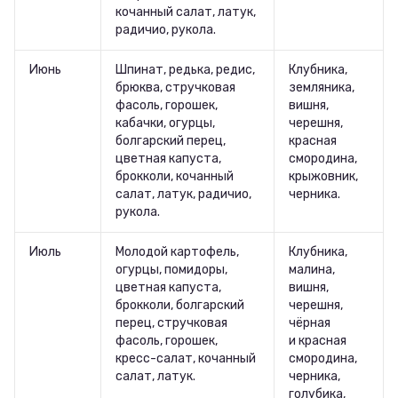
кочанный салат, латук,
радичио, рукола.
Июнь
Шпинат, редька, редис,
Клубника,
брюква, стручковая
земляника,
фасоль, горошек,
вишня,
кабачки, огурцы,
черешня,
болгарский перец,
красная
цветная капуста,
смородина,
брокколи, кочанный
крыжовник,
салат, латук, радичио,
черника.
рукола.
Июль
Молодой картофель,
Клубника,
огурцы, помидоры,
малина,
цветная капуста,
вишня,
брокколи, болгарский
черешня,
перец, стручковая
чёрная
фасоль, горошек,
и красная
кресс-салат, кочанный
смородина,
салат, латук.
черника,
голубика,