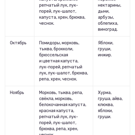
репчатый лук, лук-
нектарины,
порей, лук-шалот,
дыни,
капуста, хрен, брюква,
арбузы,
чеснок.
облепиха,
виноград.
Октябрь
Помидоры, морковь,
Яблоки,
тыква, брокколи,
груши,
брюссельская
инжир.
и цветная капуста,
лук-порей, репчатый
лук, лук-шалот, брюква,
репа, хрен, чеснок.
Ноябрь
Морковь, тыква, репа,
Хурма,
свёкла, морковь,
груша, айва,
белокочанная капуста,
клюква,
красная капуста,
яблоки,
репчатый лук, лук-
груши.
порей, лук-шалот,
брюква, репа, хрен,
чеснок.