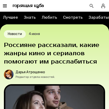
Реклама
Спецпроекты
Лучшее
Знать
Любить
Смотреть
Зарабаты
Вакансии
Новости
4 июня
Контакты
Россияне рассказали, какие
жанры кино и сериалов
О проекте
помогают им расслабиться
Мерч
Дарья Атрощенко
Редактор отдела новостей.
О компании
Рубрики