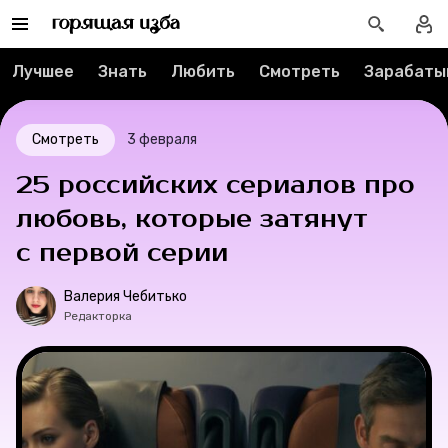
Тесты
Лучшее
Знать
Любить
Смотреть
Зарабаты
Секспросвет
Великие женщины
Смотреть
3 февраля
25 российских сериалов про
Тренды
любовь, которые затянут
Рецепты
с первой серии
Ваши истории
Валерия Чебитько
Редакторка
Соцсети