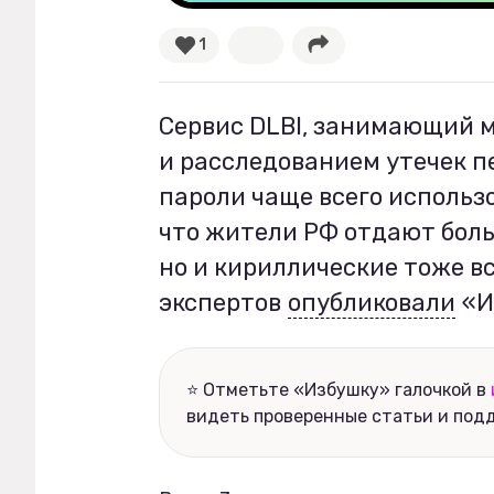
1
Рецепты
Ваши истории
Сервис DLBI, занимающий 
и расследованием утечек п
пароли чаще всего использо
Соцсети
что жители РФ отдают бол
но и кириллические тоже в
экспертов
опубликовали
«И
⭐ Отметьте «Избушку» галочкой в
видеть проверенные статьи и под