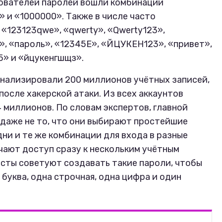
зователей паролей вошли комбинации
» и «1000000». Также в числе часто
 «123123qwe», «qwerty», «Qwerty123»,
», «пароль», «12345Е», «ЙЦУКЕН123», «привет»,
5» и «йцукенгшщз».
анализировали 200 миллионов учётных записей,
осле хакерской атаки. Из всех аккаунтов
 миллионов. По словам экспертов, главной
даже не то, что они выбирают простейшие
одни и те же комбинации для входа в разные
учают доступ сразу к нескольким учётным
сты советуют создавать такие пароли, чтобы
 буква, одна строчная, одна цифра и один