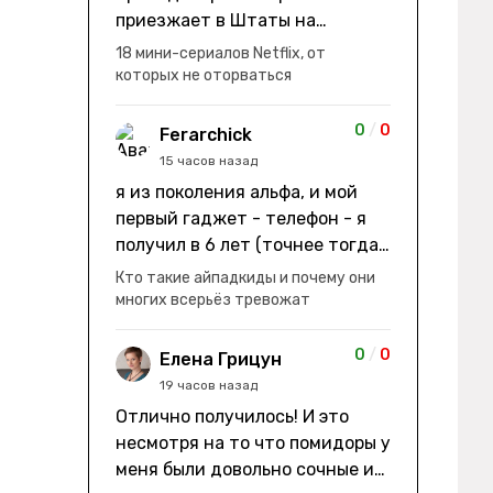
приезжает в Штаты на
заработки" не на заработки -
18 мини-сериалов Netflix, от
она иммигрирует с семьей и не
которых не оторваться
в США, а в Канаду "заниматься
сексом ради удовольствия, а
0
/
0
Ferarchick
не для зачатия" - героиня уже
15 часов назад
беременна, это и есть причина
я из поколения альфа, и мой
ее побега из общины. не в
первый гаджет - телефон - я
первый раз замечаю такие
получил в 6 лет (точнее тогда
косяки. с ИИ пишете? :)
мне уже было почти 7), потом
Кто такие айпадкиды и почему они
его отобрали и я просто
многих всерьёз тревожат
смотрел телик, потом мне
подарили ноутбук, который у
0
/
0
Елена Грицун
меня до сих пор. ну а в этом
19 часов назад
году еще телефон вернули, но
Отлично получилось! И это
уже другую модель т.к та была
несмотря на то что помидоры у
старая и пароль я от него
меня были довольно сочные и
забыл