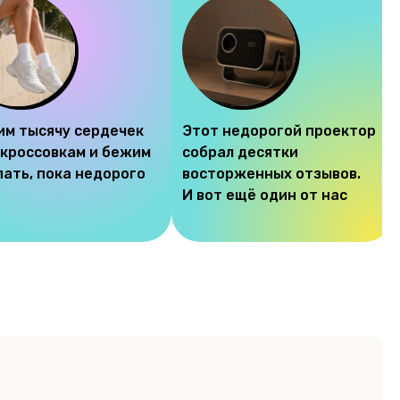
им тысячу сердечек
Этот недорогой проектор
 кроссовкам и бежим
собрал десятки
пать, пока недорого
восторженных отзывов.
И вот ещё один от нас