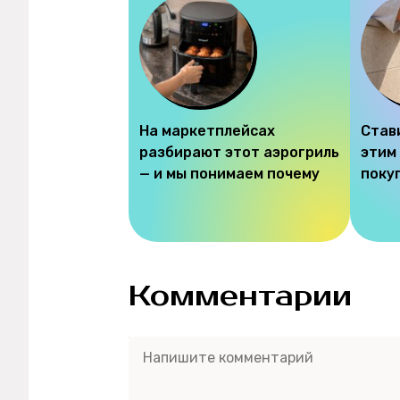
На маркетплейсах
Став
разбирают этот аэрогриль
этим
— и мы понимаем почему
поку
Комментарии