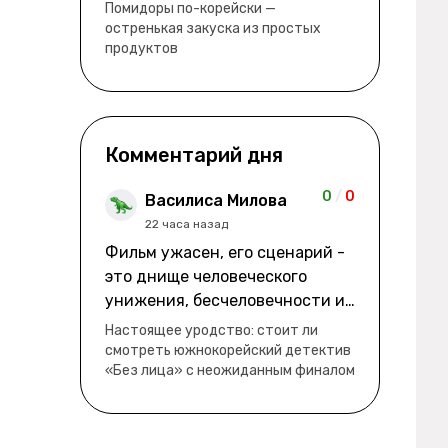
водянистые. Ну, зато теперь
Помидоры по-корейски —
полно острой салатной жижи ))
остренькая закуска из простых
продуктов
Комментарий дня
0
/
0
Василиса Милова
22 часа назад
Фильм ужасен, его сценарий -
это днище человеческого
унижения, бесчеловечности и
людского убожества. Азиаты
Настоящее уродство: стоит ли
часто такое снимают и это о
смотреть южнокорейский детектив
«Без лица» с неожиданным финалом
чем-то говорит. Почему из
нормальной молодой девочки,
женщины и родственники, и
окружающие сделали