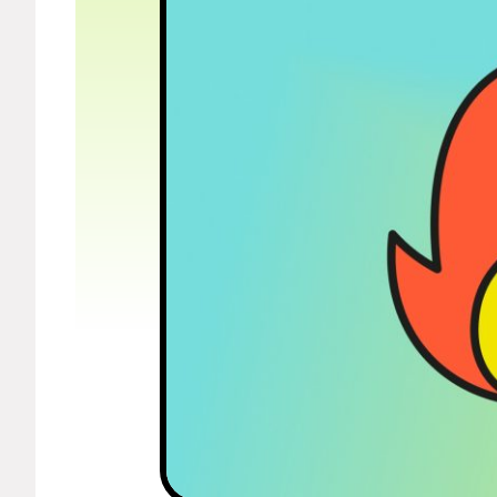
Мерч
О компании
Рубрики
Новости
Лучшее
Тесты
Секспросвет
Великие женщины
Тренды