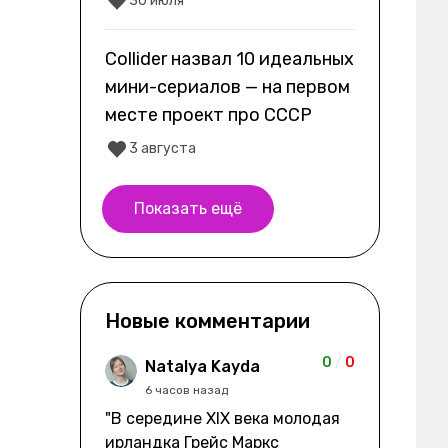
30 июля
Collider назвал 10 идеальных
мини-сериалов — на первом
месте проект про СССР
3 августа
Показать ещё
Новые комментарии
0
/
0
Natalya Kayda
6 часов назад
"В середине XIX века молодая
ирландка Грейс Маркс