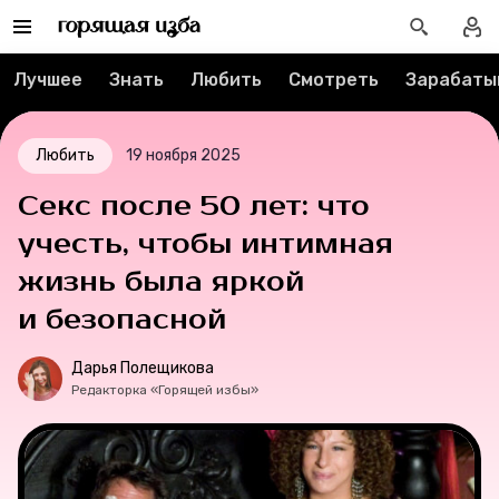
Лучшее
Знать
Любить
Смотреть
Зарабаты
Рубрики
Новости
Любить
19 ноября 2025
Секс после 50 лет: что
Лучшее
учесть, чтобы интимная
Тесты
жизнь была яркой
и безопасной
Секспросвет
Дарья Полещикова
Великие женщины
Редакторка «Горящей избы»
Тренды
Рецепты