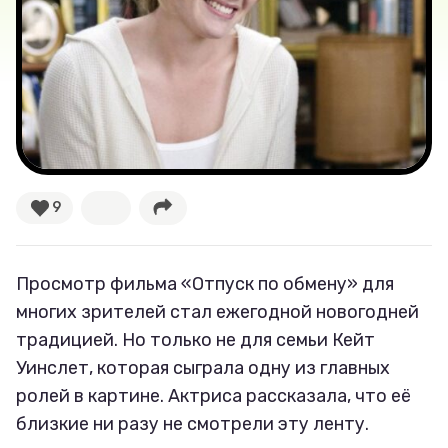
Лучшее
Тесты
Секспросвет
Великие женщины
9
Тренды
Просмотр фильма «Отпуск по обмену» для
Рецепты
многих зрителей стал ежегодной новогодней
традицией. Но только не для семьи Кейт
Ваши истории
Уинслет, которая сыграла одну из главных
ролей в картине. Актриса рассказала, что её
близкие ни разу не смотрели эту ленту.
Соцсети