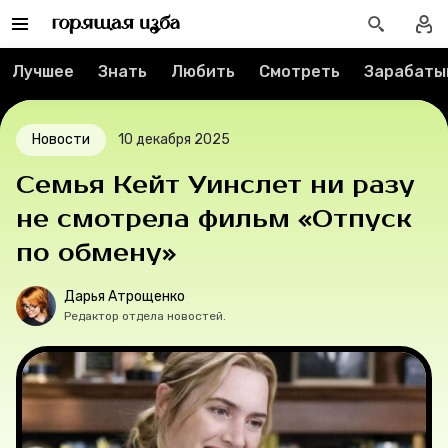
Спецпроекты
Лучшее
Знать
Любить
Смотреть
Зарабаты
Вакансии
Новости
10 декабря 2025
Контакты
Семья Кейт Уинслет ни разу
О проекте
не смотрела фильм «Отпуск
по обмену»
Мерч
Дарья Атрощенко
О компании
Редактор отдела новостей.
Рубрики
Новости