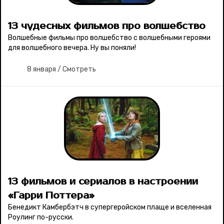
Лучшее
13 чудесных фильмов про волшебство
Волшебные фильмы про волшебство с волшебными героями
Тесты
для волшебного вечера. Ну вы поняли!
8 января
/
Смотреть
Секспросвет
Великие женщины
Тренды
Рецепты
Ваши истории
13 фильмов и сериалов в настроении
«Гарри Поттера»
Бенедикт Камбербэтч в супергеройском плаще и вселенная
Роулинг по-русски.
Соцсети