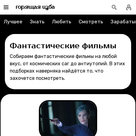
Спецпроекты
Лучшее
Знать
Любить
Смотреть
Зарабаты
Вакансии
Фантастические фильмы
Контакты
Собираем фантастические фильмы на любой
О проекте
вкус, от космических саг до антиутопий. В этих
подборках наверняка найдётся то, что
Мерч
захочется посмотреть.
О компании
Рубрики
Новости