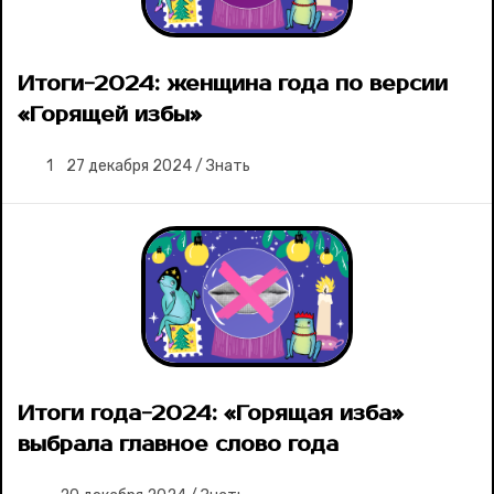
Лучшее
Итоги-2024: женщина года по версии
Тесты
«Горящей избы»
Секспросвет
1
27 декабря 2024
/
Знать
Великие женщины
Тренды
Рецепты
Ваши истории
Итоги года-2024: «Горящая изба»
выбрала главное слово года
Соцсети