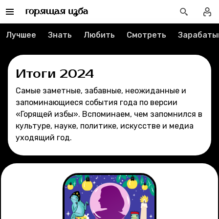
Спецпроекты
Лучшее
Знать
Любить
Смотреть
Зарабаты
Вакансии
Итоги 2024
Контакты
Самые заметные, забавные, неожиданные и
О проекте
запоминающиеся события года по версии
«Горящей избы». Вспоминаем, чем запомнился в
Мерч
культуре, науке, политике, искусстве и медиа
уходящий год.
О компании
Рубрики
Новости