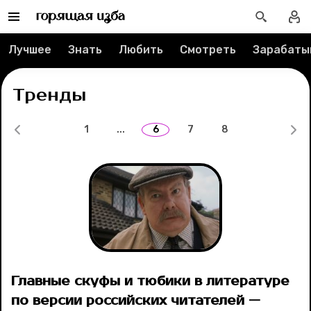
Рубрики
Лучшее
Знать
Любить
Смотреть
Зарабаты
Новости
Тренды
Лучшее
1
...
6
7
8
Тесты
Секспросвет
Великие женщины
Тренды
Главные скуфы и тюбики в литературе
Рецепты
по версии российских читателей —