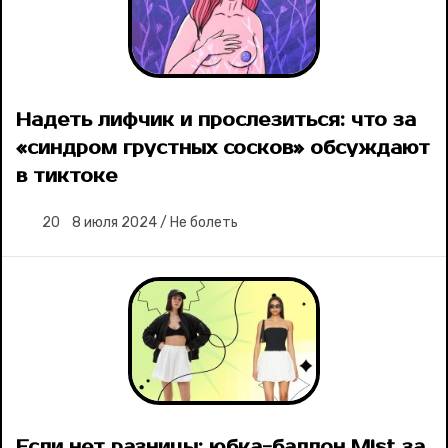
Надеть лифчик и прослезиться: что за
«синдром грустных сосков» обсуждают
в тиктоке
20
8 июля 2024
/
Не болеть
Если нет разницы: юбка-баллон Mist за