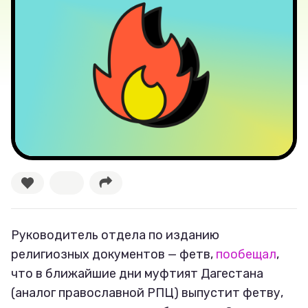
Новости
Лучшее
Тесты
Секспросвет
Великие женщины
Тренды
Рецепты
Руководитель отдела по изданию
религиозных документов — фетв,
пообещал
,
Ваши истории
что в ближайшие дни муфтият Дагестана
(аналог православной РПЦ) выпустит фетву,