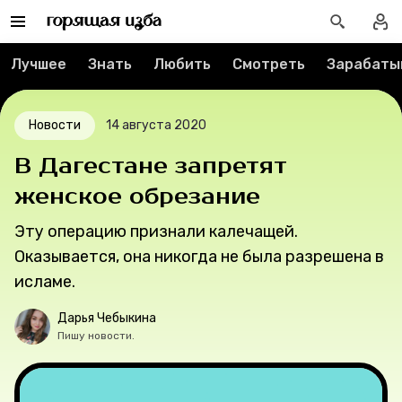
Реклама
Спецпроекты
Лучшее
Знать
Любить
Смотреть
Зарабаты
Вакансии
Новости
14 августа 2020
Контакты
В Дагестане запретят
женское обрезание
О проекте
Эту операцию признали калечащей.
Мерч
Оказывается, она никогда не была разрешена в
исламе.
О компании
Дарья Чебыкина
Пишу новости.
Рубрики